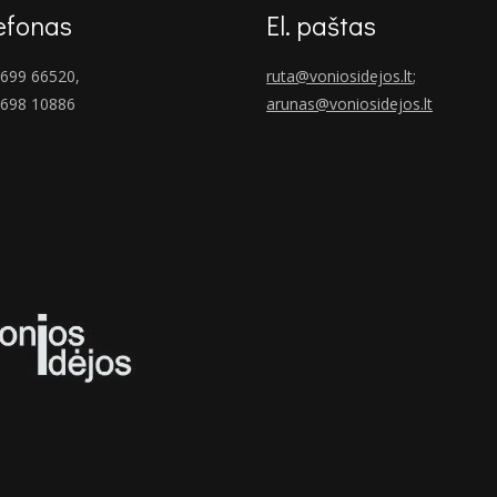
efonas
El. paštas
699 66520,
ruta@voniosidejos.lt
;
 698 10886
arunas@voniosidejos.lt