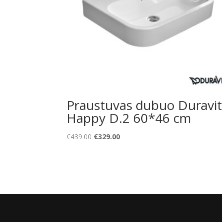
Praustuvas dubuo Duravi
Happy D.2 60*46 cm
Original
Current
€
439.00
€
329.00
price
price
was:
is:
€439.00.
€329.00.