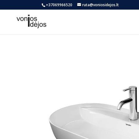
+37069966520
ruta@voniosidejos.lt