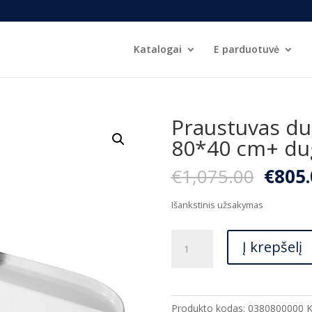
Katalogai
E parduotuvė
Praustuvas du
80*40 cm+ du
Origi
€
1,075.00
€
805.
price
was:
Išankstinis užsakymas
€1,07
produkto
Į krepšelį
kiekis:
Praustuvas
dubuo
Duravit
Produkto kodas:
0380800000
K