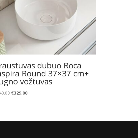
raustuvas dubuo Roca
nspira Round 37×37 cm+
ugno vožtuvas
Original
Current
40.00
€
329.00
price
price
was:
is:
€440.00.
€329.00.