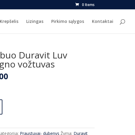
0 Items
Krepšelis
Lizingas
Pirkimo sąlygos
Kontaktai
buo Duravit Luv
gno vožtuvas
nal
Current
00
price
is:
5.00.
€805.00.
ategorija:
Praustuvai- dubenys
Žyma:
Duravit