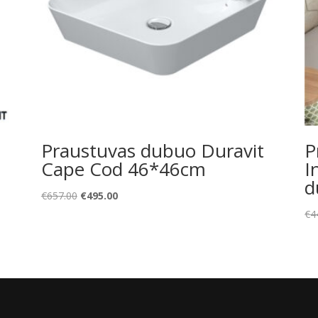
t
Praustuvas dubuo Duravit
P
Cape Cod 46*46cm
I
d
Original
Current
€
657.00
€
495.00
price
price
€
4
was:
is:
€657.00.
€495.00.