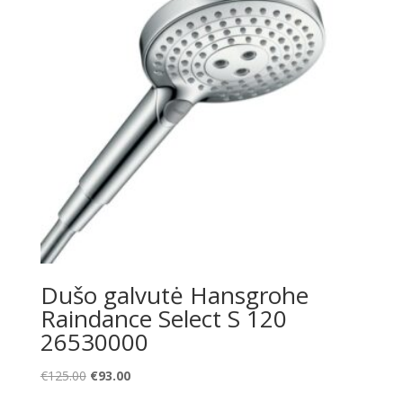
Dušo galvutė Hansgrohe
Raindance Select S 120
26530000
Original
Current
€
125.00
€
93.00
price
price