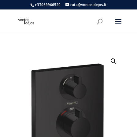
+37069966520
ruta@voniosidejos.lt