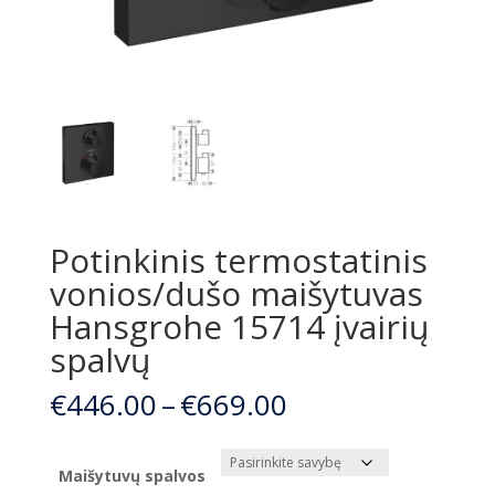
Potinkinis termostatinis
vonios/dušo maišytuvas
Hansgrohe 15714 įvairių
spalvų
Price
€
446.00
–
€
669.00
range:
€446.00
through
Maišytuvų spalvos