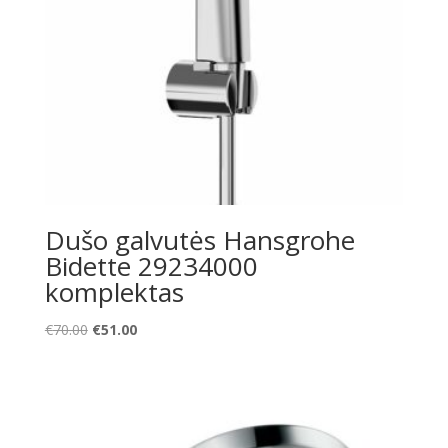
Dušo galvutės Hansgrohe
Bidette 29234000
komplektas
Original
Current
€
70.00
€
51.00
price
price
was:
is:
€70.00.
€51.00.