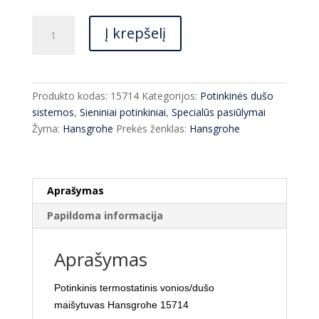
€669.00
produkto
Į krepšelį
kiekis:
Potinkinis
termostatinis
vonios/dušo
Produkto kodas:
15714
Kategorijos:
Potinkinės dušo
maišytuvas
sistemos
,
Sieniniai potinkiniai
,
Specialūs pasiūlymai
Hansgrohe
Žyma:
Hansgrohe
Prekės ženklas:
Hansgrohe
15714
įvairių
spalvų
Aprašymas
Papildoma informacija
Aprašymas
Potinkinis termostatinis vonios/dušo
maišytuvas Hansgrohe 15714