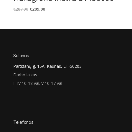
Original
Current
€
287.00
€
209.00
price
price
was:
is:
€287.00.
€209.00.
Salonas
Partizanų g. 15A, Kaunas, LT-50203
Darbo laikas
I- IV 10-18 val. V 10-17 val
Telefonas