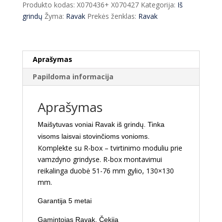
Produkto kodas:
X070436+ X070427
Kategorija:
Iš
iš
grindų
Žyma:
Ravak
Prekės ženklas:
Ravak
grindų
FM08200
Aprašymas
Papildoma informacija
Aprašymas
Maišytuvas voniai Ravak iš grindų. Tinka
visoms laisvai stovinčioms vonioms.
Komplekte su R-box – tvirtinimo moduliu prie
vamzdyno grindyse.
R-box montavimui
reikalinga duobė 51-76 mm gylio, 130×130
mm.
Garantija 5 metai
Gamintojas Ravak, Čekija