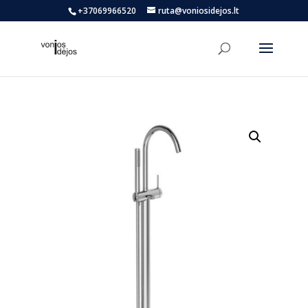
+37069966520
ruta@voniosidejos.lt