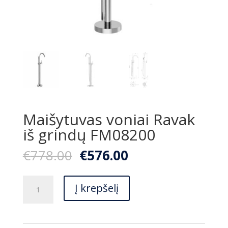
Maišytuvas voniai Ravak
iš grindų FM08200
Original
Current
€
778.00
€
576.00
price
price
was:
is:
produkto
€778.00.
€576.00.
Į krepšelį
kiekis:
Maišytuvas
voniai
Ravak