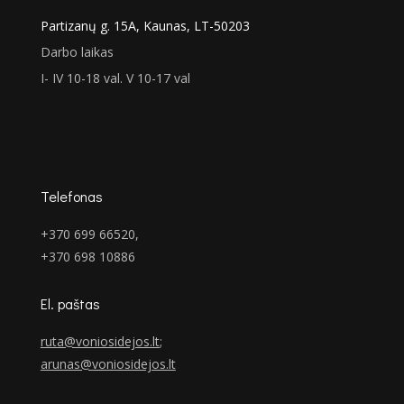
Partizanų g. 15A, Kaunas, LT-50203
Darbo laikas
I- IV 10-18 val. V 10-17 val
Telefonas
+370 699 66520,
+370 698 10886
El. paštas
ruta@voniosidejos.lt
;
arunas@voniosidejos.lt