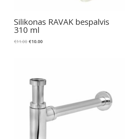
Silikonas RAVAK bespalvis
310 ml
Original
Current
€
11.00
€
10.00
price
price
was:
is:
€11.00.
€10.00.