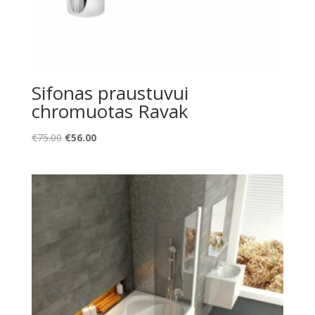
Sifonas praustuvui
chromuotas Ravak
Original
Current
€
75.00
€
56.00
price
price
was:
is:
€75.00.
€56.00.