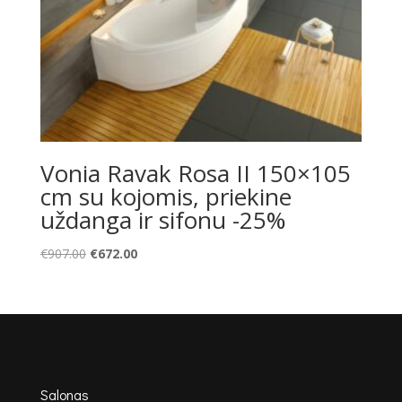
Vonia Ravak Rosa II 150×105
cm su kojomis, priekine
uždanga ir sifonu -25%
Original
Current
€
907.00
€
672.00
price
price
was:
is:
€907.00.
€672.00.
Salonas