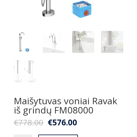
Maišytuvas voniai Ravak
iš grindų FM08000
Original
Current
€
778.00
€
576.00
price
price
was:
is: