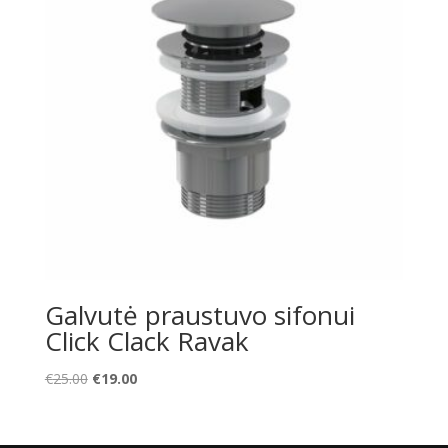
Galvutė praustuvo sifonui
Click Clack Ravak
Original
Current
€
25.00
€
19.00
price
price
was:
is:
€25.00.
€19.00.