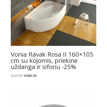
Vonia Ravak Rosa II 160×105
cm su kojomis, priekine
uždanga ir sifonu -25%
Original
Current
€
927.00
€
686.00
price
price
was:
is:
€927.00.
€686.00.