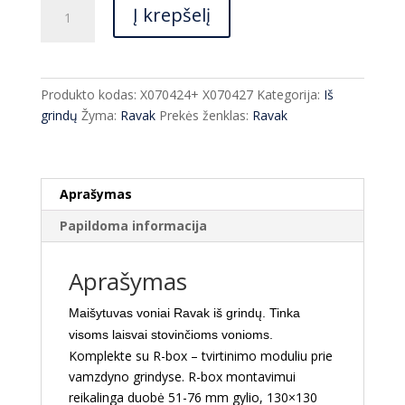
produkto
€778.00.
€576.00.
Į krepšelį
kiekis:
Maišytuvas
voniai
Ravak
Produkto kodas:
X070424+ X070427
Kategorija:
Iš
iš
grindų
Žyma:
Ravak
Prekės ženklas:
Ravak
grindų
FM08000
Aprašymas
Papildoma informacija
Aprašymas
Maišytuvas voniai Ravak iš grindų. Tinka
visoms laisvai stovinčioms vonioms.
Komplekte su R-box – tvirtinimo moduliu prie
vamzdyno grindyse. R-box montavimui
reikalinga duobė 51-76 mm gylio, 130×130