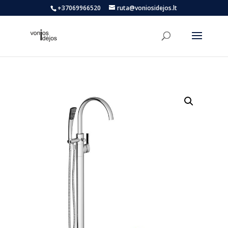
+37069966520
ruta@voniosidejos.lt