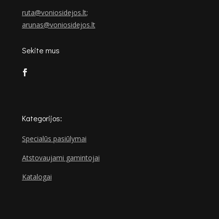
ruta@voniosidejos.lt
;
arunas@voniosidejos.lt
Sekite mus
Kategorijos:
Specialūs pasiūlymai
Atstovaujami gamintojai
Katalogai