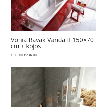
Vonia Ravak Vanda II 150×70
cm + kojos
Original
Current
€
318.00
€
236.00
price
price
was:
is:
€318.00.
€236.00.