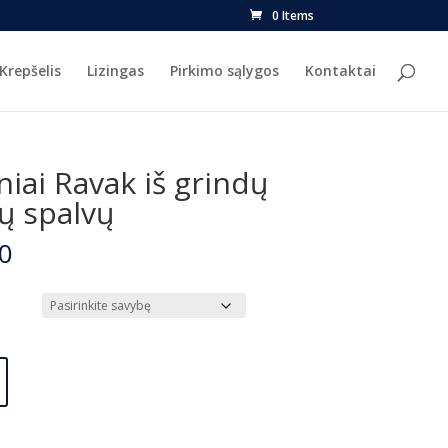
0 Items
Krepšelis
Lizingas
Pirkimo sąlygos
Kontaktai
iai Ravak iš grindų
ų spalvų
Price
0
range:
€629.00
through
€643.00