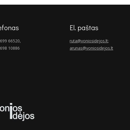
efonas
El. paštas
699 66520,
ruta@voniosidejos.lt
;
 698 10886
arunas@voniosidejos.lt