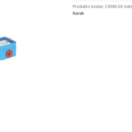
Ravak
Produkto kodas:
CR080.00
Kate
iš
Ravak
grindų
CR08000
įvairių
spalvų