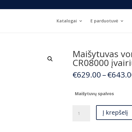
Katalogai
E parduotuvė
Maišytuvas von
CR08000 įvairi
€
629.00
–
€
643.0
Maišytuvų spalvos
produkto
Į krepšelį
kiekis:
Maišytuvas
voniai