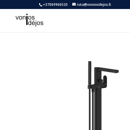
+37069966520
ruta@voniosidejos.lt