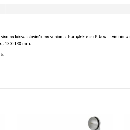
Komplekte su R-box – tvirtinimo
 visoms laisvai stovinčioms vonioms.
lio, 130×130 mm.
ė.