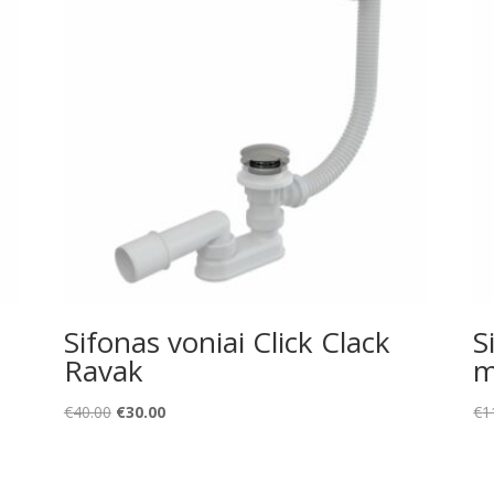
Sifonas voniai Click Clack
S
Ravak
m
Original
Current
€
40.00
€
30.00
€
1
price
price
was:
is:
€40.00.
€30.00.