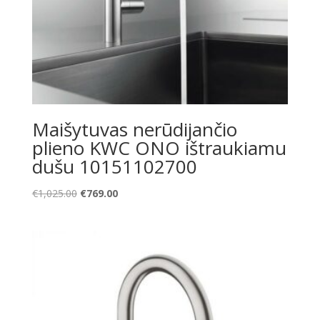
Maišytuvas nerūdijančio
plieno KWC ONO ištraukiamu
dušu 10151102700
Original
Current
€
1,025.00
€
769.00
price
price
was:
is:
€1,025.00.
€769.00.