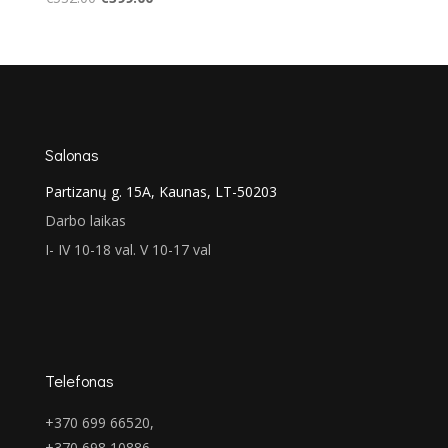
price
price
was:
is:
€532.00.
€399.00.
Salonas
Partizanų g. 15A, Kaunas, LT-50203
Darbo laikas
I- IV 10-18 val. V 10-17 val
Telefonas
+370 699 66520,
+370 698 10886