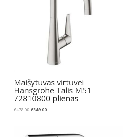
Maišytuvas virtuvei
Hansgrohe Talis M51
72810800 plienas
Original
Current
€
478.00
€
349.00
price
price
was:
is:
€478.00.
€349.00.