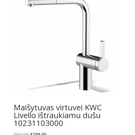
Maišytuvas virtuvei KWC
Livello ištraukiamu dušu
10231103000
Original
Current
€
532.00
€
399.00