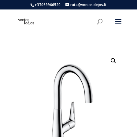
+37069966520
ruta@voniosidejos.lt