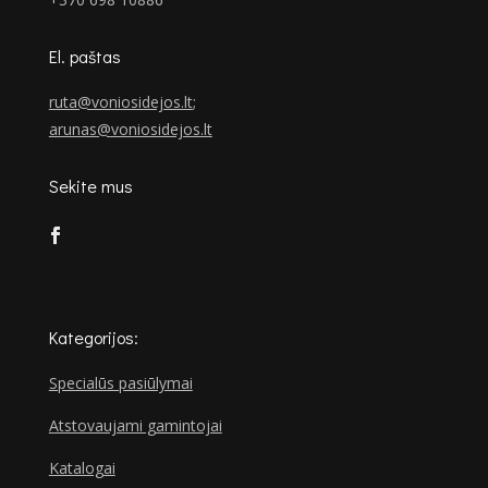
El. paštas
ruta@voniosidejos.lt
;
arunas@voniosidejos.lt
Sekite mus
Kategorijos:
Specialūs pasiūlymai
Atstovaujami gamintojai
Katalogai