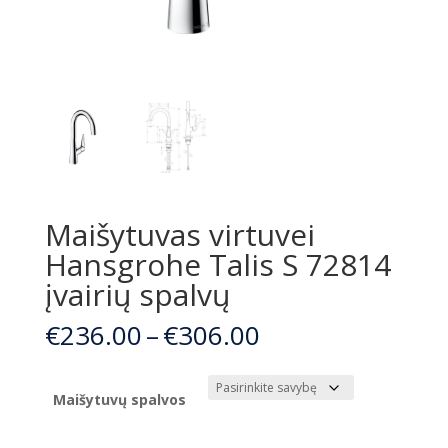
Maišytuvas virtuvei
Hansgrohe Talis S 72814
įvairių spalvų
Price
€
236.00
–
€
306.00
range:
€236.00
through
Maišytuvų spalvos
€306.00