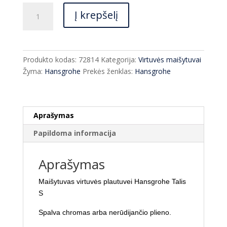
produkto
Į krepšelį
kiekis:
Maišytuvas
virtuvei
Hansgrohe
Produkto kodas:
72814
Kategorija:
Virtuvės maišytuvai
Talis
Žyma:
Hansgrohe
Prekės ženklas:
Hansgrohe
S
72814
įvairių
spalvų
Aprašymas
Papildoma informacija
Aprašymas
Maišytuvas virtuvės plautuvei Hansgrohe Talis
S
Spalva chromas arba nerūdijančio plieno.