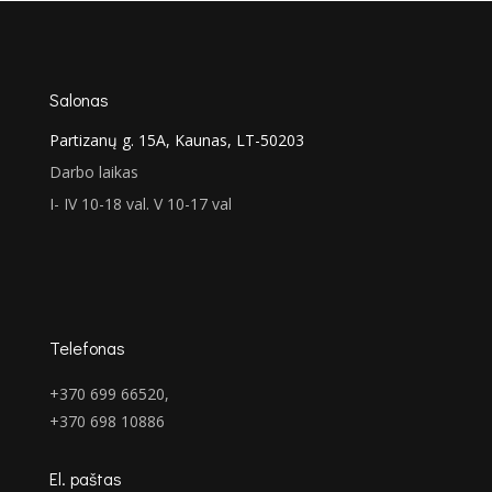
€532.00.
€399.00.
Salonas
Partizanų g. 15A, Kaunas, LT-50203
Darbo laikas
I- IV 10-18 val. V 10-17 val
Telefonas
+370 699 66520,
+370 698 10886
El. paštas