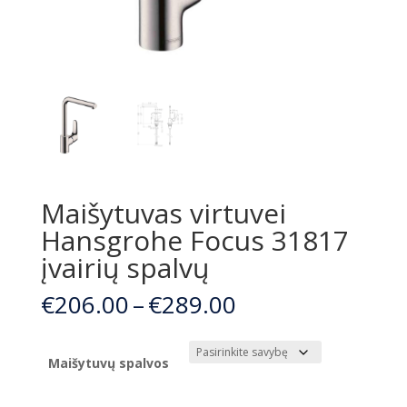
Maišytuvas virtuvei
Hansgrohe Focus 31817
įvairių spalvų
Price
€
206.00
–
€
289.00
range:
€206.00
through
Maišytuvų spalvos
€289.00