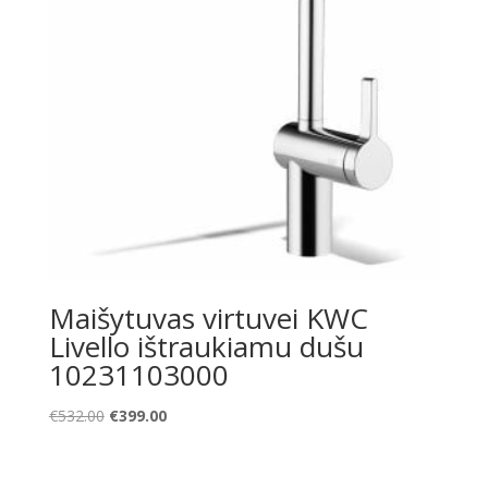
Maišytuvas virtuvei KWC
Livello ištraukiamu dušu
10231103000
Original
Current
€
532.00
€
399.00
price
price
was:
is: