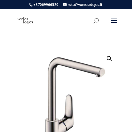
+37069966520
ruta@voniosidejos.lt