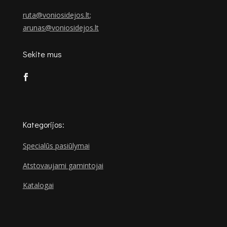
ruta@voniosidejos.lt
;
arunas@voniosidejos.lt
Sekite mus
Kategorijos:
Specialūs pasiūlymai
Atstovaujami gamintojai
Katalogai