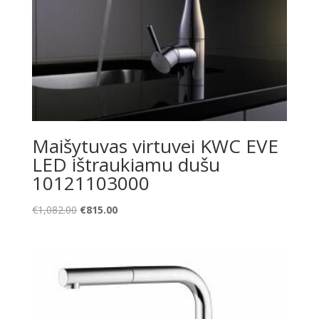
Maišytuvas virtuvei KWC EVE
LED ištraukiamu dušu
10121103000
Original
Current
€
1,082.00
€
815.00
price
price
was:
is:
€1,082.00.
€815.00.