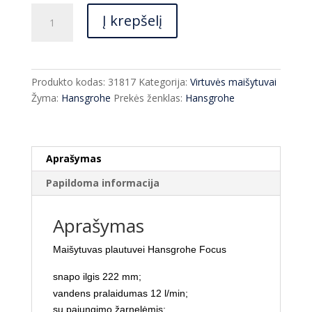
produkto
Į krepšelį
kiekis:
Maišytuvas
virtuvei
Hansgrohe
Produkto kodas:
31817
Kategorija:
Virtuvės maišytuvai
Focus
Žyma:
Hansgrohe
Prekės ženklas:
Hansgrohe
31817
įvairių
spalvų
Aprašymas
Papildoma informacija
Aprašymas
Maišytuvas plautuvei Hansgrohe Focus
snapo ilgis 222 mm;
vandens pralaidumas 12 l/min;
su pajungimo žarnelėmis;