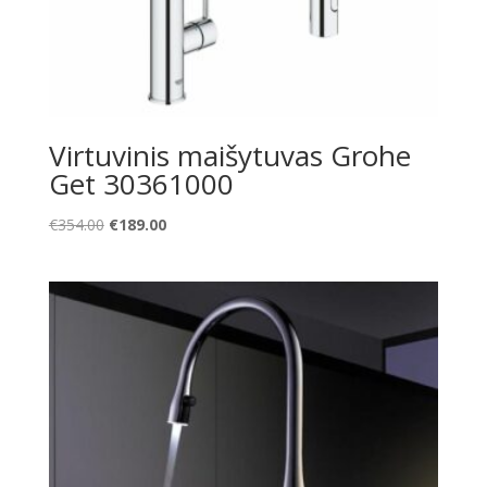
Virtuvinis maišytuvas Grohe
Get 30361000
Original
Current
€
354.00
€
189.00
price
price
was:
is:
€354.00.
€189.00.