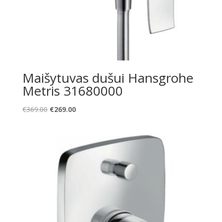
Maišytuvas dušui Hansgrohe
Metris 31680000
Original
Current
€
369.00
€
269.00
price
price
was:
is:
€369.00.
€269.00.