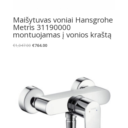
Maišytuvas voniai Hansgrohe
Metris 31190000
montuojamas į vonios kraštą
Original
Current
€
1,047.00
€
764.00
price
price
was:
is:
€1,047.00.
€764.00.