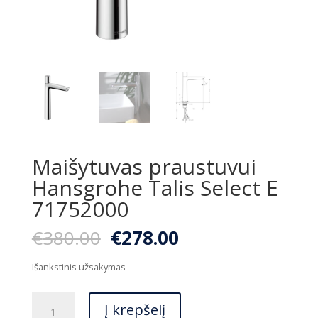
Maišytuvas praustuvui
Hansgrohe Talis Select E
71752000
Original
Current
€
380.00
€
278.00
price
price
was:
is:
Išankstinis užsakymas
€380.00.
€278.00.
produkto
Į krepšelį
kiekis: