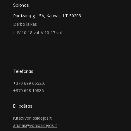
Salonas
Partizanų g. 15A, Kaunas, LT-50203
Darbo laikas
I- IV 10-18 val. V 10-17 val
Telefonas
+370 699 66520,
+370 698 10886
El. paštas
ruta@voniosidejos.lt
;
arunas@voniosidejos.lt