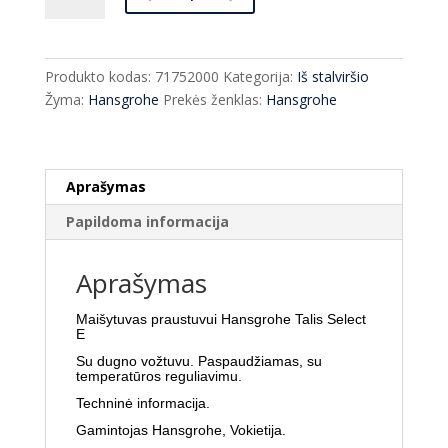
Maišytuvas
praustuvui
Hansgrohe
Produkto kodas:
71752000
Kategorija:
Iš stalviršio
Talis
Žyma:
Hansgrohe
Prekės ženklas:
Hansgrohe
Select
E
71752000
Aprašymas
Papildoma informacija
Aprašymas
Maišytuvas praustuvui Hansgrohe Talis Select
E
Su dugno vožtuvu. Paspaudžiamas, su
temperatūros reguliavimu.
Techninė informacija
.
Gamintojas Hansgrohe, Vokietija.