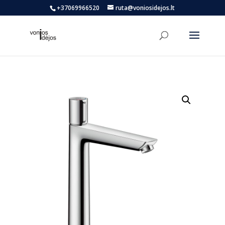
+37069966520
ruta@voniosidejos.lt