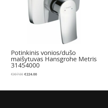
Potinkinis vonios/dušo
maišytuvas Hansgrohe Metris
31454000
Original
Current
€
307.00
€
224.00
price
price
was:
is:
€307.00.
€224.00.