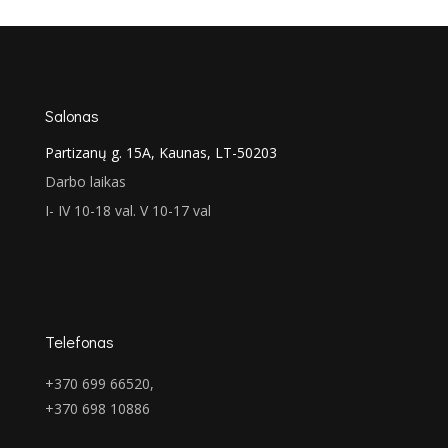
was:
is:
€443.00.
€329.00.
Salonas
Partizanų g. 15A, Kaunas, LT-50203
Darbo laikas
I- IV 10-18 val. V 10-17 val
Telefonas
+370 699 66520,
+370 698 10886