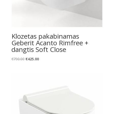
Klozetas pakabinamas
Geberit Acanto Rimfree +
dangtis Soft Close
Original
Current
€
790.00
€
425.00
price
price
was:
is:
€790.00.
€425.00.