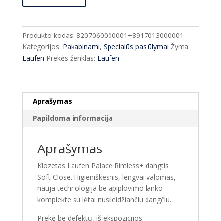
Klozetas
Laufen
Palace
Produkto kodas:
8207060000001+8917013000001
Rimless+
Kategorijos:
Pakabinami
,
Specialūs pasiūlymai
Žyma:
dangtis
Laufen
Prekės ženklas:
Laufen
Soft
Close
Aprašymas
Papildoma informacija
Aprašymas
Klozetas Laufen Palace Rimless+ dangtis
Soft Close. Higieniškesnis, lengvai valomas,
nauja technologija be apiplovimo lanko
komplekte su lėtai nusileidžiančiu dangčiu.
Prekė be defektų, iš ekspozicijos.