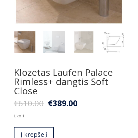
Klozetas Laufen Palace
Rimless+ dangtis Soft
Close
Original
Current
€
610.00
€
389.00
price
price
was:
is:
Liko 1
€610.00.
€389.00.
produkto
Į krepšelį
kiekis: