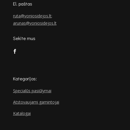
El. paštas
ruta@voniosidejos.lt
;
arunas@voniosidejos.lt
Sekite mus
Kategorijos:
Specialūs pasiūlymai
Atstovaujami gamintojai
Katalogai