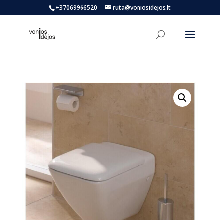
+37069966520
ruta@voniosidejos.lt