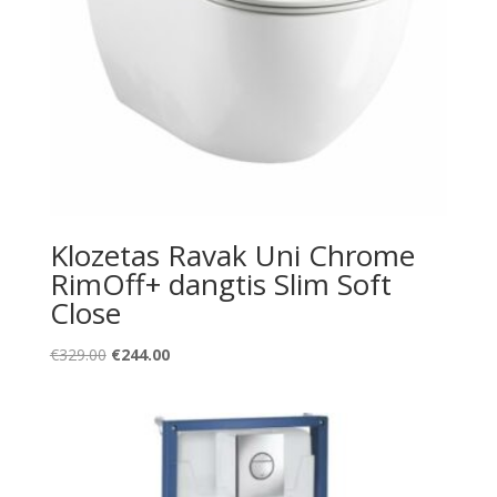
Klozetas Ravak Uni Chrome
RimOff+ dangtis Slim Soft
Close
Original
Current
€
329.00
€
244.00
price
price
was:
is:
€329.00.
€244.00.