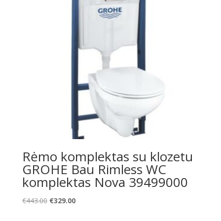
Rėmo komplektas su klozetu
GROHE Bau Rimless WC
komplektas Nova 39499000
Original
Current
€
443.00
€
329.00
price
price