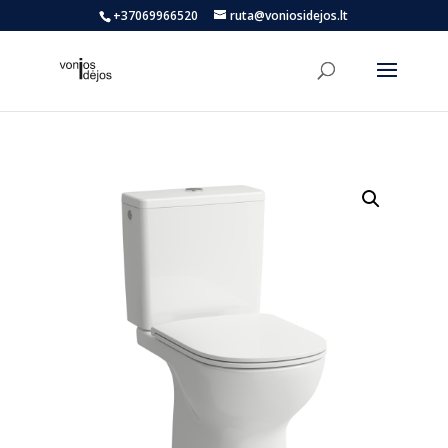
+37069966520
ruta@voniosidejos.lt