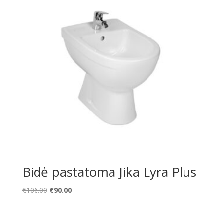
Bidė pastatoma Jika Lyra Plus
Original
Current
€
106.00
€
90.00
price
price
was:
is: