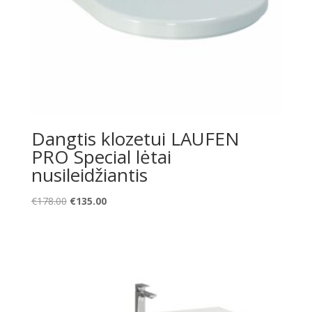
Dangtis klozetui LAUFEN
PRO Special lėtai
nusileidžiantis
Original
Current
€
178.00
€
135.00
price
price
was:
is:
€178.00.
€135.00.