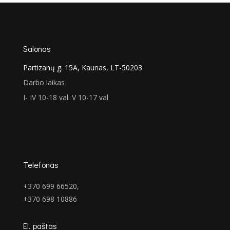
€106.00.
€90.00.
Salonas
Partizanų g. 15A, Kaunas, LT-50203
Darbo laikas
I- IV 10-18 val. V 10-17 val
Telefonas
+370 699 66520,
+370 698 10886
El. paštas