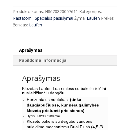
LAUFEN
Lua
Produkto kodas:
H8670820007611
Kategorijos:
Rimless
Pastatomi
,
Specialūs pasiūlymai
Žyma:
Laufen
Prekės
su
ženklas:
Laufen
bakeliu
+
dangtis
Soft
Aprašymas
Close
Papildoma informacija
Aprašymas
Klozetas Laufen Lua rimless su bakeliu ir lėtai
nusileidžiančiu dangčiu.
Horizontalus nuotakas.
(tinka
daugiabučiuose, kur nėra galimybės
klozetą pristumti prie sienos)
Dydis 650*390*780 mm
Klozeto bakelis su dvigubu vandens
nuleidimo mechanizmu Dual Flush (4,5 /3