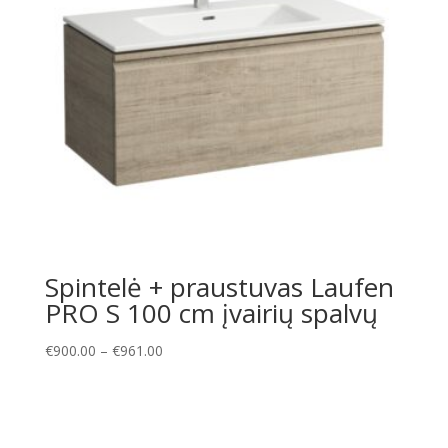
Spintelė + praustuvas Laufen
PRO S 100 cm įvairių spalvų
Price
€
900.00
–
€
961.00
range:
€900.00
through
€961.00