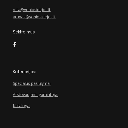
ruta@voniosidejos.lt
;
arunas@voniosidejos.lt
Sekite mus
Kategorijos:
Specialūs pasiūlymai
Atstovaujami gamintojai
Katalogai