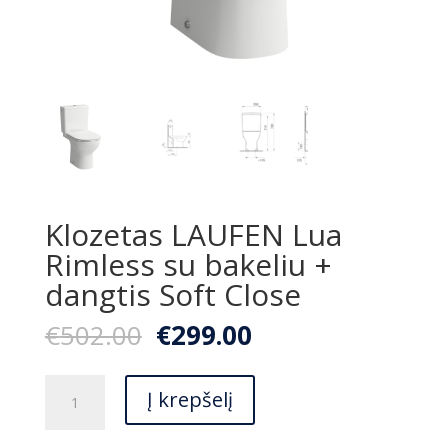
Klozetas LAUFEN Lua
Rimless su bakeliu +
dangtis Soft Close
Original
Current
€
502.00
€
299.00
price
price
was:
is:
produkto
€502.00.
€299.00.
Į krepšelį
kiekis:
Klozetas