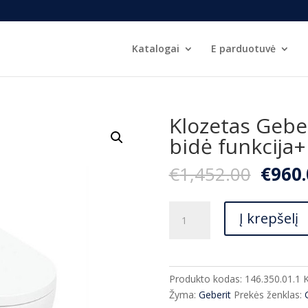
Katalogai
E parduotuvė
Klozetas Gebe
bidė funkcija+
Origi
€
1,452.00
€
960.
price
was:
produkto
€1,45
Į krepšelį
kiekis:
Klozetas
Geberit
AquaClean
Produkto kodas:
146.350.01.1
K
Alba
Žyma:
Geberit
Prekės ženklas:
su