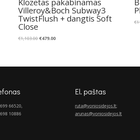
Klozetas pakabinamas
B
Villeroy&Boch Subway3
P
TwistFlush + dangtis Soft
€
1
Close
Original
Current
€
1,103.00
€
479.00
price
price
was:
is:
€1,103.00.
€479.00.
efonas
El. paštas
699 66520,
ruta@voniosidejos.lt
;
 698 10886
arunas@voniosidejos.lt