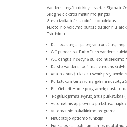
Vandens jungčių rinkinys, skirtas Sigma i
Srieginė elektros maitinimo jungtis
Garso izoliacinės tarpinės komplektas
Nuotolinio valdymo pultelis su sieniniu laikik
Tvirtinimai
KerTect danga- palengvina priežiūrą, ne
WC puodas su TurboFlush vandens nuleid
WC dangtis ir sėdynė su lėto nusileidimo 
Karšto vandens ruošimas vandens šildyt
Analinis purkštukas su WhirlSpray apiplov
Purkštuko intensyvumą galima nustatyti 5 s
Per Geberit Home programėlę nustatoma 
Reguliuojamas svyruojantis purkštukas (ju
Automatinis apiplovimo purkštuko nuplovi
Automatinio nukalkinimo programa
Naudotojo aptikimo funkcija
Funkcijos gali būti įjungiamos nuotolinio 