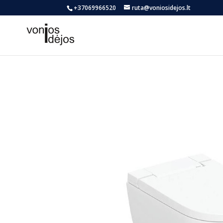
+37069966520
ruta@voniosidejos.lt