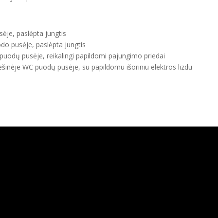
e
ėje, paslėpta jungtis
odo pusėje, paslėpta jungtis
 puodų pusėje, reikalingi papildomi pajungimo priedai
dešinėje WC puodų pusėje, su papildomu išoriniu elektros lizdu