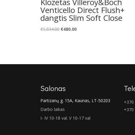
Klozetas Villeroy&Boch
Venticello Direct Flush+
dangtis Slim Soft Close
Original
Current
€
1,034.00
€
480.00
price
price
was:
is:
€1,034.00.
€480.00.
Salonas
Tel
Partizanų g. 15A, Kaunas, LT-50203
+370 
Darbo laikas
+370
I- IV 10-18 val. V 10-17 val