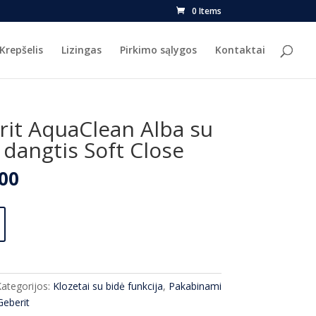
0 Items
Krepšelis
Lizingas
Pirkimo sąlygos
Kontaktai
rit AquaClean Alba su
 dangtis Soft Close
nal
Current
00
price
is:
2.00.
€960.00.
ategorijos:
Klozetai su bidė funkcija
,
Pakabinami
Geberit