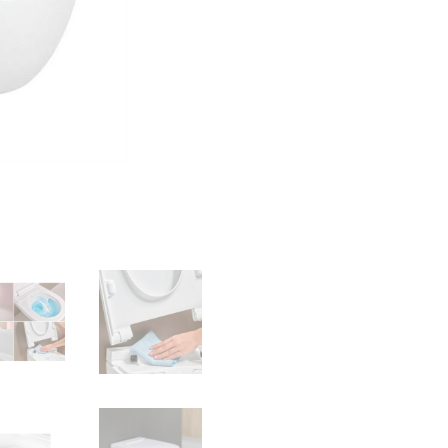
bidė
funkcija+
dangtis
Soft
Close