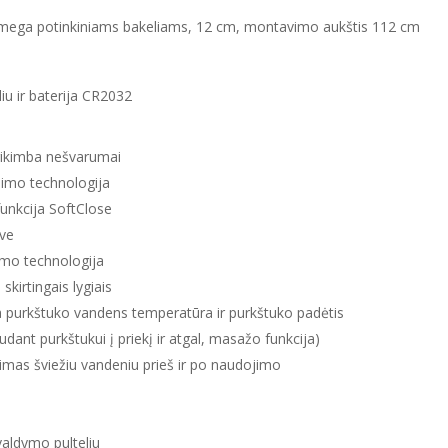
r Omega potinkiniams bakeliams, 12 cm, montavimo aukštis 112 cm
liu ir baterija CR2032
prikimba nešvarumai
imo technologija
funkcija SoftClose
uve
imo technologija
kirtingais lygiais
purkštuko vandens temperatūra ir purkštuko padėtis
dant purkštukui į priekį ir atgal, masažo funkcija)
mas šviežiu vandeniu prieš ir po naudojimo
valdymo pulteliu