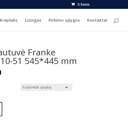
0 Items
Krepšelis
Lizingas
Pirkimo sąlygos
Kontaktai
autuvė Franke
110-51 545*445 mm
l
Current
0
price
is:
.
€417.00.