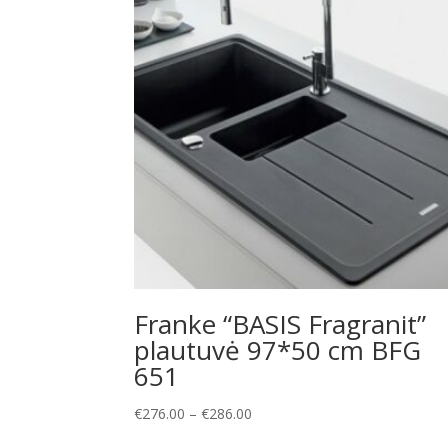
Franke “BASIS Fragranit”
plautuvė 97*50 cm BFG
651
Price
€
276.00
–
€
286.00
range: