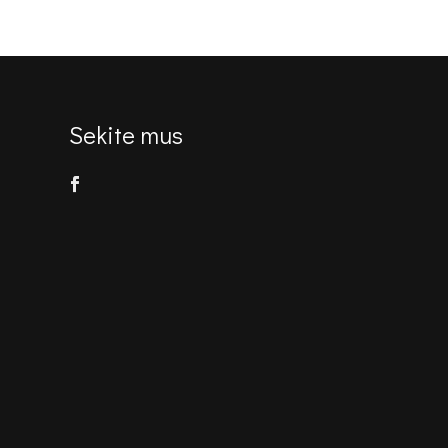
€316.00.
€234.00.
Sekite mus