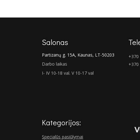
€276.00
through
€286.00
Salonas
Tel
Partizanų g. 15A, Kaunas, LT-50203
+370 
Darbo laikas
+370
I- IV 10-18 val. V 10-17 val
Kategorijos:
Specialūs pasiūlymai