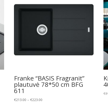
Franke “BASIS Fragranit”
K
plautuvė 78*50 cm BFG
4
611
€
3
Price
€
213.00
–
€
223.00
range: