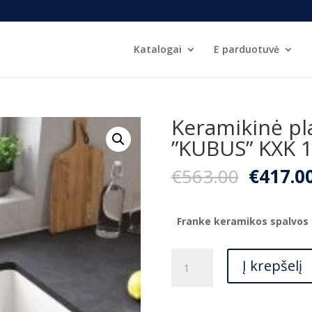
Katalogai
E parduotuvė
Keramikinė pl
”KUBUS” KXK 
Origina
€
563.00
€
417.0
price
was:
€563.00
Franke keramikos spalvos
produkto
Į krepšelį
kiekis:
Keramikinė
plautuvė