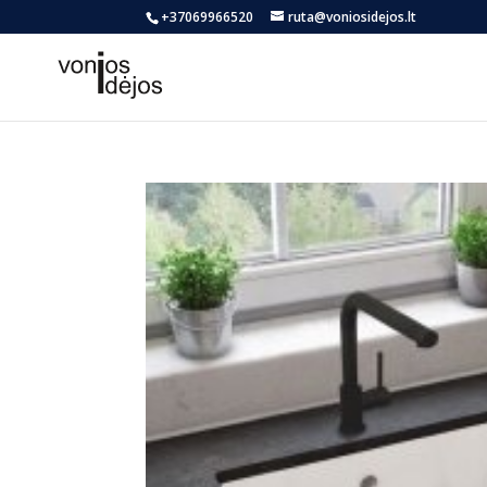
+37069966520
ruta@voniosidejos.lt