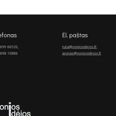
€213.00
through
€223.00
efonas
El. paštas
699 66520,
ruta@voniosidejos.lt
;
 698 10886
arunas@voniosidejos.lt