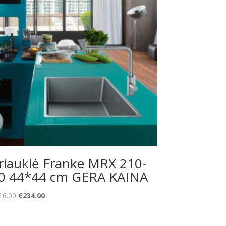
riauklė Franke MRX 210-
0 44*44 cm GERA KAINA
Original
Current
16.00
€
234.00
price
price
was:
is: