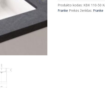
Franke
Produkto kodas:
KBK 110-50
K
''KUBUS"
Franke
Prekės ženklas:
Franke
KXK
110-
51
545*445
mm