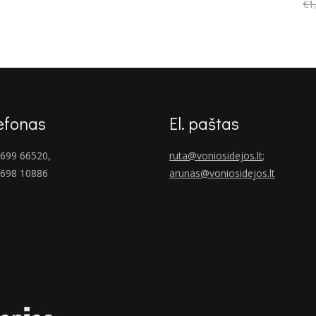
€
1
efonas
El. paštas
699 66520,
ruta@voniosidejos.lt
;
 698 10886
arunas@voniosidejos.lt