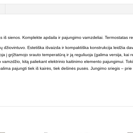
s iš sienos. Komplekte apdaila ir pajungimo vamzdeliai. Termostatas r
 džiovintuvo. Estetiška išvaizda ir kompaktiška konstrukcija leidžia dav
ja į grįžtamojo srauto temperatūrą ir ją reguliuoja (galima versija, kai
o vamzdžio, kitą paliekant elektrinio kaitinimo elemento pajungimui. T
alima pajungti tiek iš kairės, tiek dešinės pusės.
Jungimo sriegis – prie