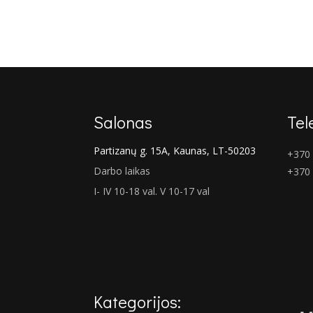
price
price
was:
is:
€165.00.
€120.00.
Salonas
Tel
Partizanų g. 15A, Kaunas, LT-50203
+370 
Darbo laikas
+370
I- IV 10-18 val. V 10-17 val
Kategorijos: