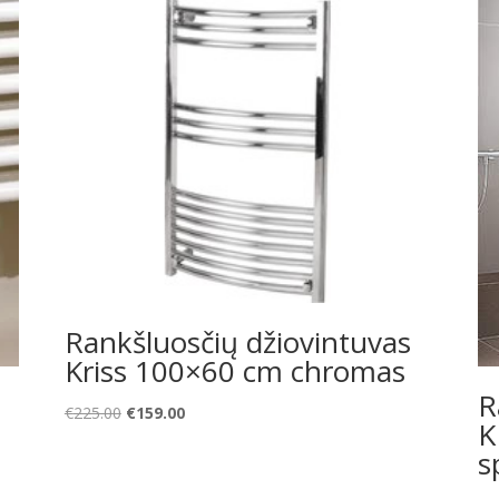
Rankšluosčių džiovintuvas
Kriss 100×60 cm chromas
R
Original
Current
€
225.00
€
159.00
K
price
price
s
was:
is:
€225.00.
€159.00.