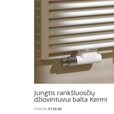
Jungtis rankšluosčių
džiovintuvui balta Kermi
Original
Current
€
165.00
€
120.00