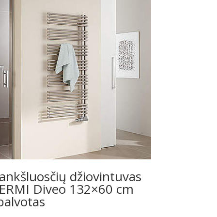
ankšluosčių džiovintuvas
ERMI Diveo 132×60 cm
palvotas