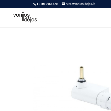
+37069966520
ruta@voniosidejos.lt