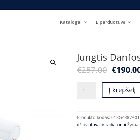
Katalogai
E parduotuvė
Jungtis Danfos
Origina
€
257.00
€
190.0
price
was:
produkto
€257.00
Į krepšelį
kiekis:
Jungtis
Danfoss
balta
Produkto kodas:
013G4387+01
džiovintuvai ir radiatoriai
Žyma