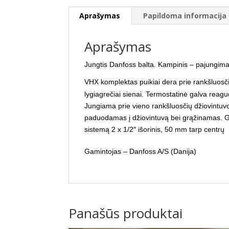
Aprašymas
Papildoma informacija
Aprašymas
Jungtis Danfoss balta. Kampinis – pajungima
VHX komplektas puikiai dera prie rankšluosčių
lygiagrečiai sienai.
Termostatinė galva reaguo
Jungiama prie vieno rankšluosčių džiovintuv
paduodamas į džiovintuvą bei grąžinamas.
G
sistemą 2 x 1/2″ išorinis, 50 mm tarp centrų
Gamintojas – Danfoss A/S (Danija)
Panašūs produktai