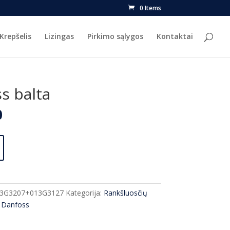
0 Items
Krepšelis
Lizingas
Pirkimo sąlygos
Kontaktai
s balta
l
Current
0
price
is:
.
€190.00.
3G3207+013G3127
Kategorija:
Rankšluosčių
:
Danfoss