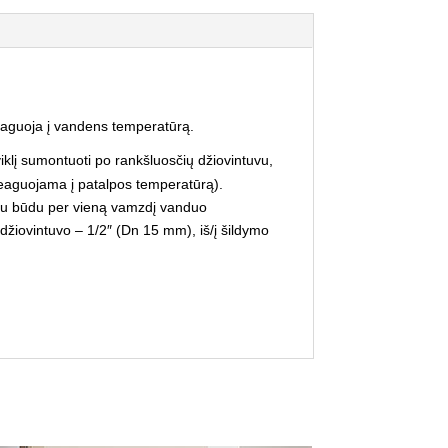
eaguoja į vandens temperatūrą.
iklį sumontuoti po rankšluosčių džiovintuvu,
 reaguojama į patalpos temperatūrą).
okiu būdu per vieną vamzdį vanduo
 džiovintuvo – 1/2″ (Dn 15 mm), iš/į šildymo