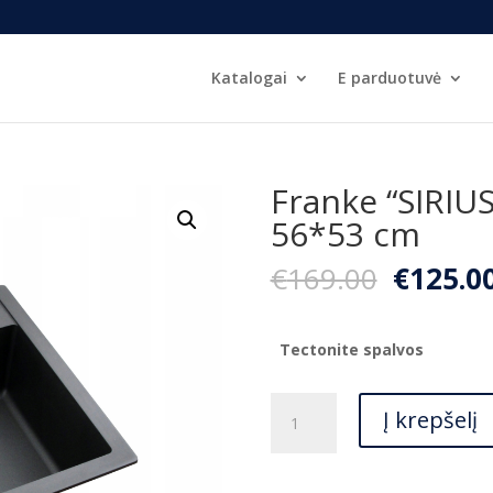
Katalogai
E parduotuvė
Franke “SIRIUS
56*53 cm
Origina
€
169.00
€
125.0
price
was:
€169.00
Tectonite spalvos
produkto
Į krepšelį
kiekis:
Franke
"SIRIUS"