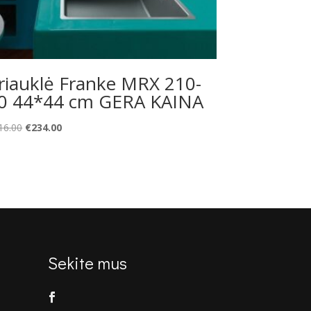
riauklė Franke MRX 210-
0 44*44 cm GERA KAINA
Original
Current
16.00
€
234.00
price
price
was:
is:
€316.00.
€234.00.
Sekite mus