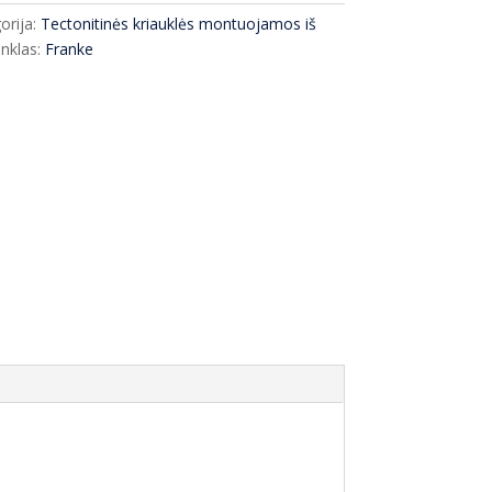
orija:
Tectonitinės kriauklės montuojamos iš
nklas:
Franke