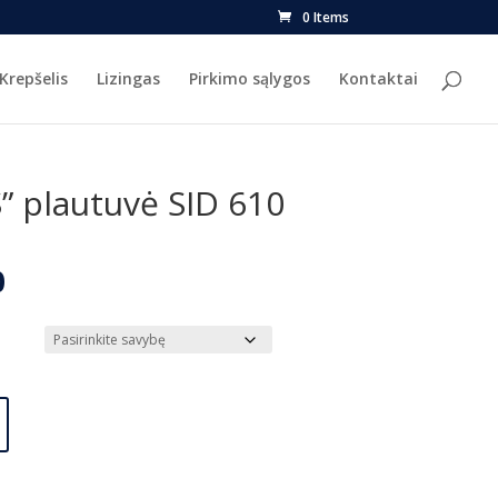
0 Items
Krepšelis
Lizingas
Pirkimo sąlygos
Kontaktai
” plautuvė SID 610
l
Current
0
price
is:
.
€125.00.