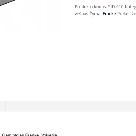
plautuvė
Produkto kodas:
SID 610
Kateg
SID
viršaus
Žyma:
Franke
Prekės že
610
56*53
cm
 Gamintojas Franke, Vokietija