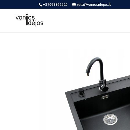
+37069966520
ruta@voniosidejos.lt