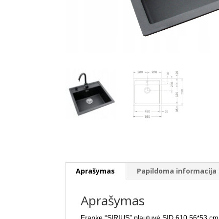
Aprašymas
Papildoma informacija
Aprašymas
Franke “SIRIUS” plautuvė SID 610 56*53 cm.