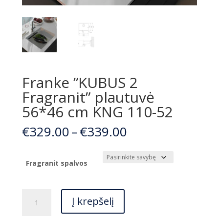
Franke ”KUBUS 2
Fragranit” plautuvė
56*46 cm KNG 110-52
Price
€
329.00
–
€
339.00
range:
€329.00
through
Fragranit spalvos
€339.00
produkto
Į krepšelį
kiekis:
Franke