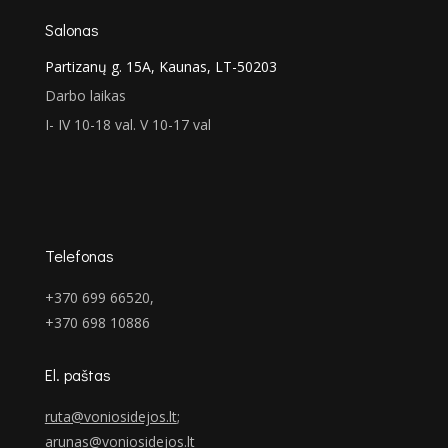
Salonas
Partizanų g. 15A, Kaunas, LT-50203
Darbo laikas
I- IV 10-18 val. V 10-17 val
Telefonas
+370 699 66520,
+370 698 10886
El. paštas
ruta@voniosidejos.lt
;
arunas@voniosidejos.lt