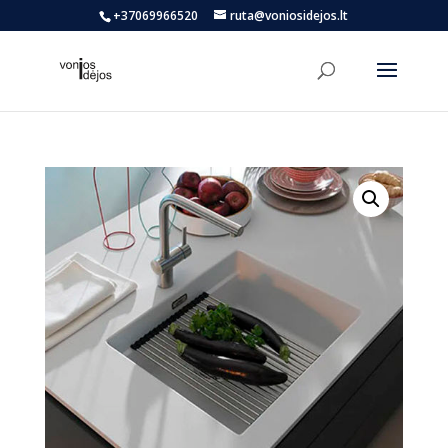
+37069966520
ruta@voniosidejos.lt