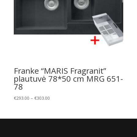
Franke “MARIS Fragranit”
plautuvė 78*50 cm MRG 651-
78
Price
€
293.00
–
€
303.00
range:
€293.00
through
€303.00