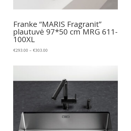
Franke “MARIS Fragranit”
plautuvė 97*50 cm MRG 611-
100XL
Price
€
293.00
–
€
303.00
range:
€293.00
through
€303.00