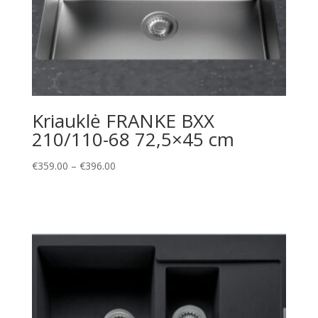
Kriauklė FRANKE BXX
210/110-68 72,5×45 cm
Price
€
359.00
–
€
396.00
range:
€359.00
through
€396.00