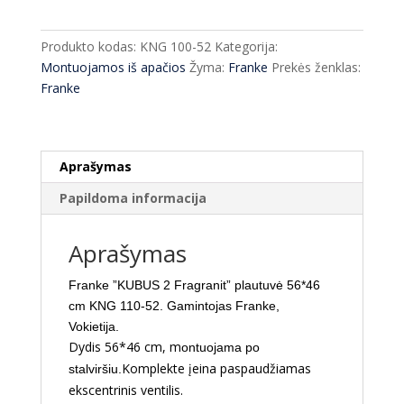
''KUBUS
2
Produkto kodas:
KNG 100-52
Kategorija:
Fragranit''
Montuojamos iš apačios
Žyma:
Franke
Prekės ženklas:
plautuvė
Franke
56*46
cm
KNG
110-
Aprašymas
52
Papildoma informacija
Aprašymas
Franke ”KUBUS 2 Fragranit” plautuvė 56*46
cm KNG 110-52. Gamintojas Franke,
Vokietija.
Dydis 56*46 cm, m
ontuojama po
Komplekt
e įeina paspaudžiamas
stalviršiu.
ekscentrinis ventilis.