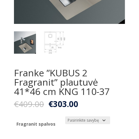
Franke ”KUBUS 2
Fragranit” plautuvė
41*46 cm KNG 110-37
Original
Current
€
409.00
€
303.00
price
price
was:
is:
€409.00.
€303.00.
Fragranit spalvos