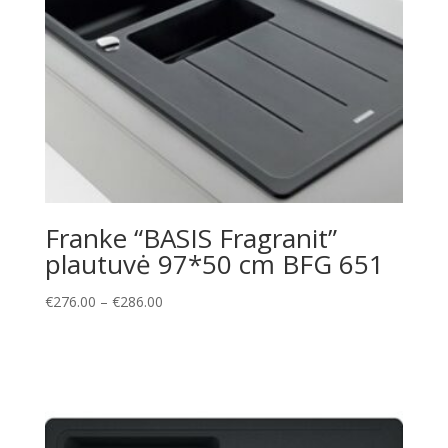
Franke “BASIS Fragranit”
plautuvė 97*50 cm BFG 651
Price
€
276.00
–
€
286.00
range:
€276.00
through
€286.00