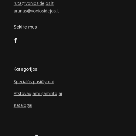
ruta@voniosidejos.lt
;
arunas@voniosidejos.lt
Sekite mus
Kategorijos:
Specialūs pasiūlymai
Atstovaujami gamintojai
Katalogai