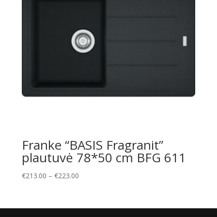
Franke “BASIS Fragranit”
plautuvė 78*50 cm BFG 611
Price
€
213.00
–
€
223.00
range:
€213.00
through