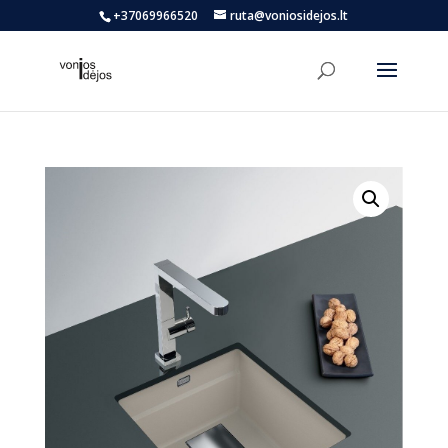
+37069966520
ruta@voniosidejos.lt