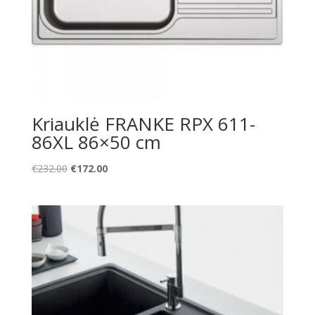
Kriauklė FRANKE RPX 611-
86XL 86×50 cm
Original
Current
€
232.00
€
172.00
price
price
was:
is:
€232.00.
€172.00.