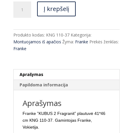
produkto
Į krepšelį
kiekis:
Franke
''KUBUS
2
Produkto kodas:
KNG 110-37
Kategorija:
Fragranit''
Montuojamos iš apačios
Žyma:
Franke
Prekės ženklas:
plautuvė
Franke
41*46
cm
KNG
110-
Aprašymas
37
Papildoma informacija
Aprašymas
Franke ”KUBUS 2 Fragranit” plautuvė 41*46
cm KNG 110-37. Gamintojas Franke,
Vokietija.