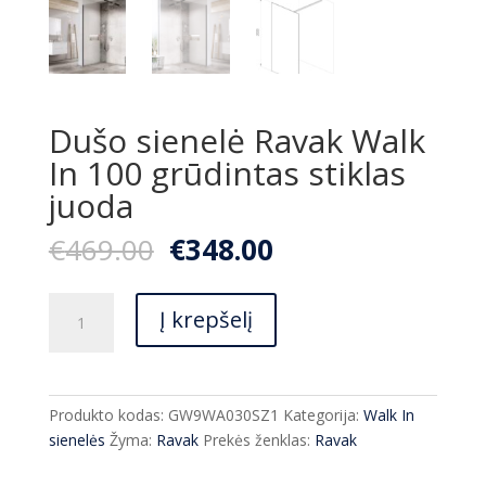
Dušo sienelė Ravak Walk
In 100 grūdintas stiklas
juoda
Original
Current
€
469.00
€
348.00
price
price
was:
is:
produkto
€469.00.
€348.00.
Į krepšelį
kiekis:
Dušo
sienelė
Ravak
Produkto kodas:
GW9WA030SZ1
Kategorija:
Walk In
Walk
sienelės
Žyma:
Ravak
Prekės ženklas:
Ravak
In
100