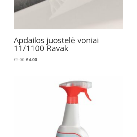
Apdailos juostelė voniai
11/1100 Ravak
Original
Current
€
5.00
€
4.00
price
price
was:
is:
€5.00.
€4.00.