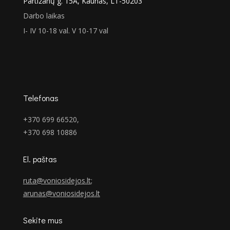
Partizanų g. 15A, Kaunas, LT-50203
Darbo laikas
I- IV 10-18 val. V 10-17 val
Telefonas
+370 699 66520,
+370 698 10886
El. paštas
ruta@voniosidejos.lt
;
arunas@voniosidejos.lt
Sekite mus