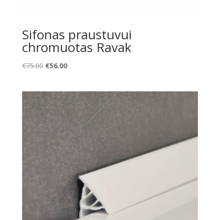
Sifonas praustuvui
chromuotas Ravak
Original
Current
€
75.00
€
56.00
price
price
was:
is:
€75.00.
€56.00.