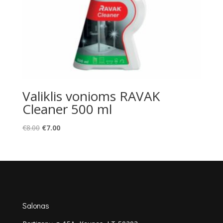
Valiklis vonioms RAVAK
Cleaner 500 ml
Original
Current
€
8.00
€
7.00
price
price
was:
is:
€8.00.
€7.00.
Salonas