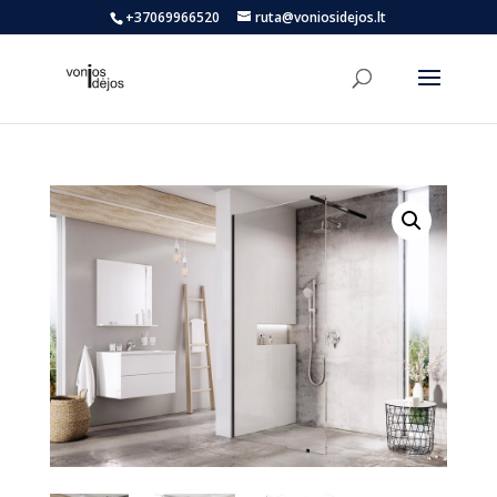
+37069966520
ruta@voniosidejos.lt