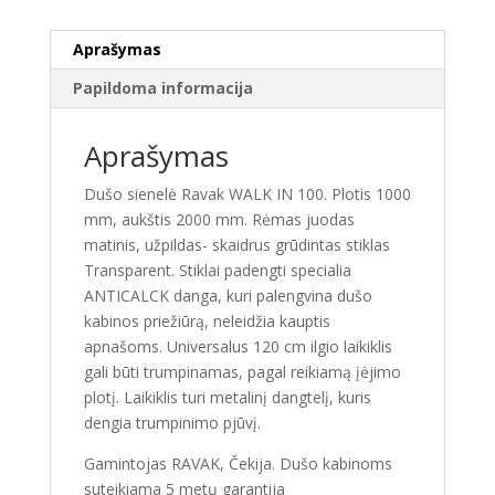
grūdintas
stiklas
Aprašymas
juoda
Papildoma informacija
Aprašymas
Dušo sienelė Ravak WALK IN 100. Plotis 1000
mm, aukštis 2000 mm. Rėmas juodas
matinis, užpildas- skaidrus grūdintas stiklas
Transparent. Stiklai padengti specialia
ANTICALCK danga, kuri palengvina dušo
kabinos priežiūrą, neleidžia kauptis
apnašoms. Universalus 120 cm ilgio laikiklis
gali būti trumpinamas, pagal reikiamą įėjimo
plotį. Laikiklis turi metalinį dangtelį, kuris
dengia trumpinimo pjūvį.
Gamintojas RAVAK, Čekija. Dušo kabinoms
suteikiama 5 metų garantija