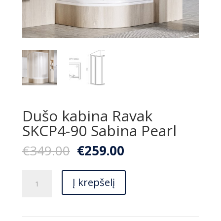
Dušo kabina Ravak
SKCP4-90 Sabina Pearl
Original
Current
€
349.00
€
259.00
price
price
was:
is:
produkto
€349.00.
€259.00.
Į krepšelį
kiekis:
Dušo
kabina
Ravak