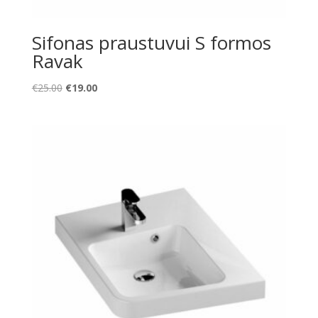
Sifonas praustuvui S formos
Ravak
Original
Current
€
25.00
€
19.00
price
price
was:
is:
€25.00.
€19.00.