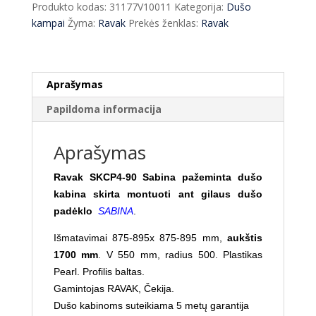
Produkto kodas:
31177V10011
Kategorija:
Dušo
SKCP4-
kampai
Žyma:
Ravak
Prekės ženklas:
Ravak
90
Sabina
Pearl
Aprašymas
Papildoma informacija
Aprašymas
Ravak SKCP4-90 Sabina pažeminta dušo
kabina skirta montuoti ant gilaus dušo
padėklo
SABINA
.
Išmatavimai 875-895x 875-895 mm,
aukštis
1700 mm
. V 550 mm, radius 500. Plastikas
Pearl. Profilis baltas.
Gamintojas RAVAK, Čekija.
Dušo kabinoms suteikiama 5 metų garantija