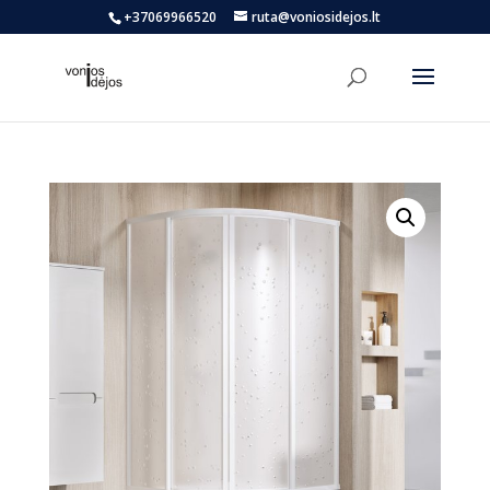
+37069966520
ruta@voniosidejos.lt