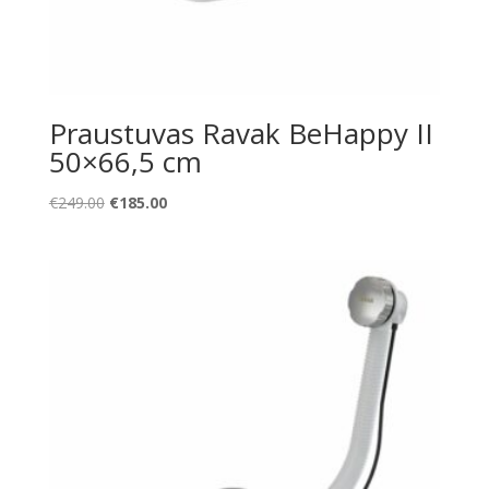
Praustuvas Ravak BeHappy II
50×66,5 cm
Original
Current
€
249.00
€
185.00
price
price
was:
is:
€249.00.
€185.00.