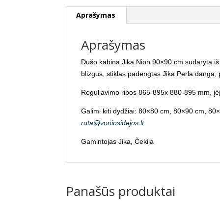
Aprašymas
Aprašymas
Dušo kabina Jika Nion 90×90 cm sudaryta iš st
blizgus, stiklas padengtas Jika Perla danga,
Reguliavimo ribos 865-895x 880-895 mm, įė
Galimi kiti dydžiai: 80×80 cm, 80×90 cm, 80×1
ruta@voniosidejos.lt
Gamintojas Jika, Čekija
Panašūs produktai