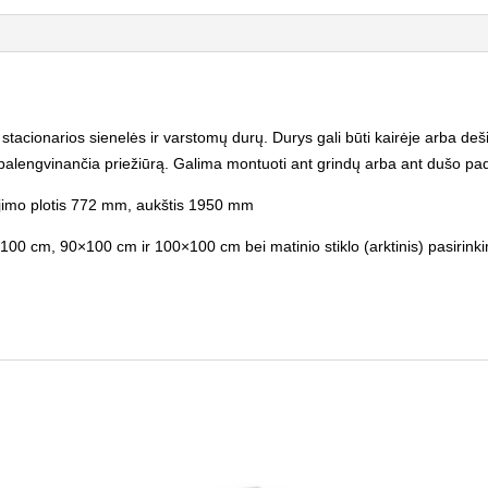
acionarios sienelės ir varstomų durų. Durys gali būti kairėje arba dešin
 palengvinančia priežiūrą. Galima montuoti ant grindų arba ant dušo pa
jimo plotis 772 mm, aukštis 1950 mm
00 cm, 90×100 cm ir 100×100 cm bei matinio stiklo (arktinis) pasirinkim