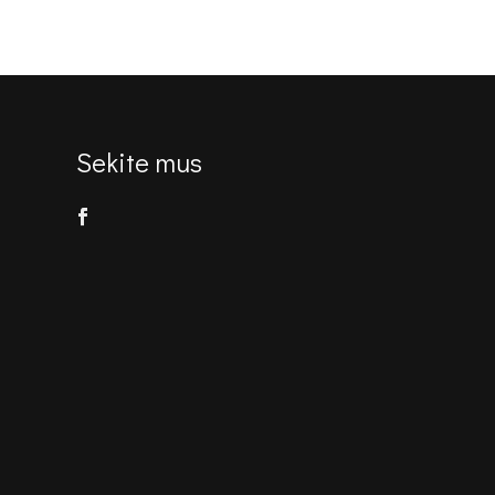
€96.00.
€81.00.
Sekite mus