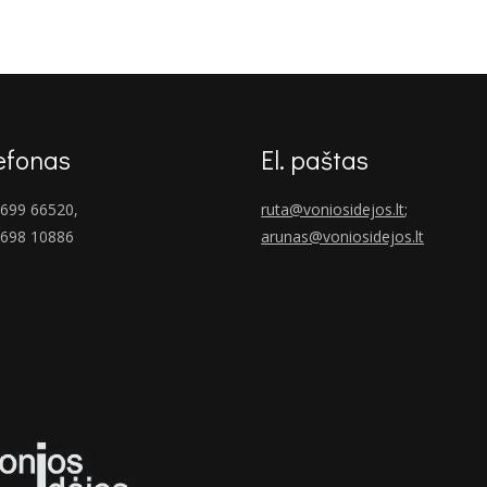
was:
is:
€215.00.
€165.00.
efonas
El. paštas
699 66520,
ruta@voniosidejos.lt
;
 698 10886
arunas@voniosidejos.lt