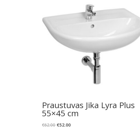
Praustuvas Jika Lyra Plus
55×45 cm
Original
Current
€
62.00
€
52.00
price
price
was:
is: