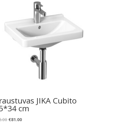
raustuvas JIKA Cubito
5*34 cm
Original
Current
6.00
€
81.00
price
price
was:
is: