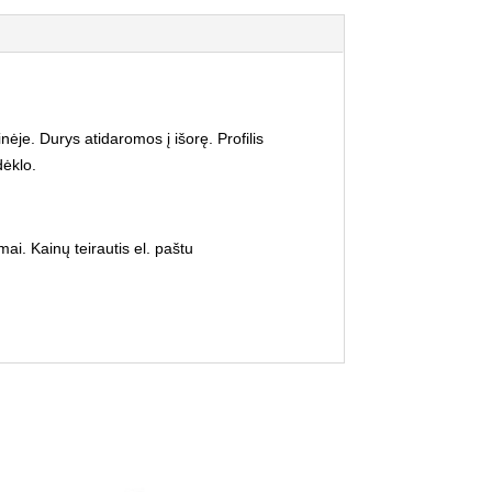
ėje. Durys atidaromos į išorę. Profilis
dėklo.
ai. Kainų teirautis el. paštu