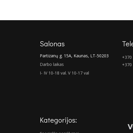
€62.00.
€52.00.
Salonas
Tel
Partizanų g. 15A, Kaunas, LT-50203
+370 
Darbo laikas
+370
I- IV 10-18 val. V 10-17 val
Kategorijos: