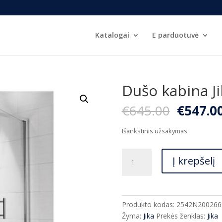
Katalogai
E parduotuvė
Dušo kabina J
Origina
€
645.00
€
547.0
price
was:
Išankstinis užsakymas
€645.00
produkto
Į krepšelį
kiekis:
Dušo
kabina
Jika
Produkto kodas:
2542N200266
NION
Žyma:
Jika
Prekės ženklas:
Jika