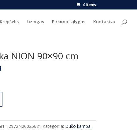
0 Items
Krepšelis
Lizingas
Pirkimo sąlygos
Kontaktai
ika NION 90×90 cm
l
Current
0
price
is:
.
€547.00.
81+ 2972N20026681
Kategorija:
Dušo kampai