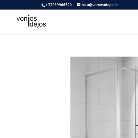
+37069966520
ruta@voniosidejos.lt