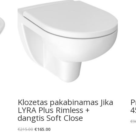
Klozetas pakabinamas Jika
P
LYRA Plus Rimless +
4
dangtis Soft Close
€
9
Original
Current
€
215.00
€
165.00
price
price