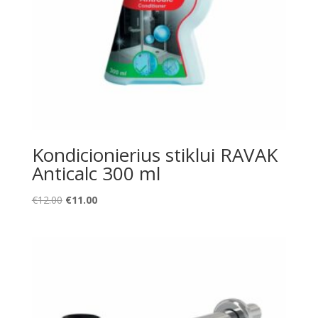
Kondicionierius stiklui RAVAK
Anticalc 300 ml
Original
Current
€
12.00
€
11.00
price
price
was:
is:
€12.00.
€11.00.