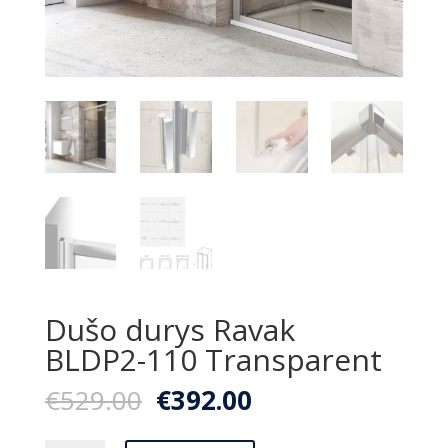
Dušo durys Ravak
BLDP2-110 Transparent
Original
Current
€
529.00
€
392.00
price
price
was:
is: