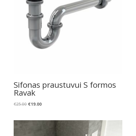
Sifonas praustuvui S formos
Ravak
Original
Current
€
25.00
€
19.00
price
price
was:
is:
€25.00.
€19.00.