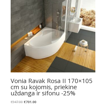
Vonia Ravak Rosa II 170×105
cm su kojomis, priekine
uždanga ir sifonu -25%
Original
Current
€
947.00
€
701.00