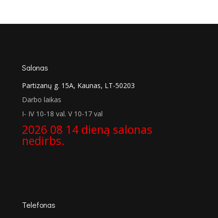
price
price
was:
is:
€947.00.
€701.00.
Salonas
Partizanų g. 15A, Kaunas, LT-50203
Darbo laikas
I- IV 10-18 val. V 10-17 val
2026 08 14 dieną salonas
nedirbs.
Telefonas