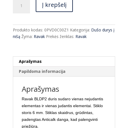
produkto
€529.00.
€392.00.
Į krepšelį
kiekis:
Dušo
durys
Ravak
Produkto kodas:
0PVD0C00Z1
Kategorija:
Dušo durys į
BLDP2-
nišą
Žyma:
Ravak
Prekės ženklas:
Ravak
110
Transparent
Aprašymas
Papildoma informacija
Aprašymas
Ravak BLDP2 duris sudaro vienas nejudantis
elementas ir vienas judantis elementai. Stiklo
storis 6 mm. Stiklas skaidrus, grūdintas,
padengtas Anticalk danga, kad palengvinti
priežiūrą.