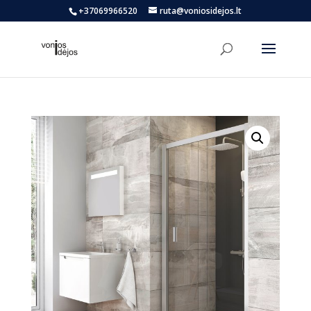
+37069966520
ruta@voniosidejos.lt