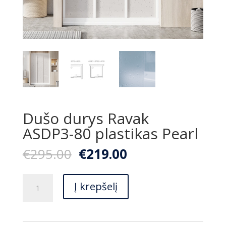
Dušo durys Ravak
ASDP3-80 plastikas Pearl
Original
Current
€
295.00
€
219.00
price
price
was:
is:
produkto
€295.00.
€219.00.
Į krepšelį
kiekis:
Dušo
durys
Ravak