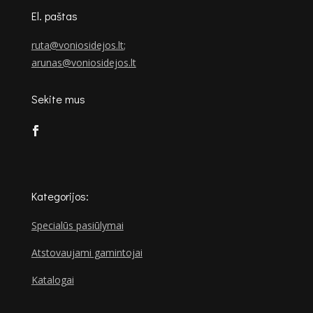
El. paštas
ruta@voniosidejos.lt
;
arunas@voniosidejos.lt
Sekite mus
Kategorijos:
Specialūs pasiūlymai
Atstovaujami gamintojai
Katalogai