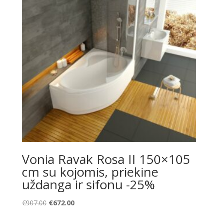
Vonia Ravak Rosa II 150×105
cm su kojomis, priekine
uždanga ir sifonu -25%
Original
Current
€
907.00
€
672.00
price
price