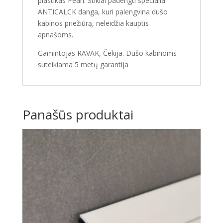
plastikas Pearl. Stiklai padengti specialia
ANTICALCK danga, kuri palengvina dušo
kabinos priežiūrą, neleidžia kauptis
apnašoms.
Gamintojas RAVAK, Čekija. Dušo kabinoms
suteikiama 5 metų garantija
Panašūs produktai