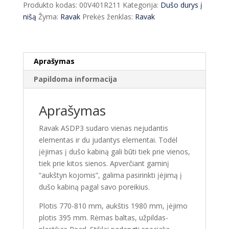
Produkto kodas:
00V401R211
Kategorija:
Dušo durys į
ASDP3-
nišą
Žyma:
Ravak
Prekės ženklas:
Ravak
80
plastikas
Pearl
Aprašymas
Papildoma informacija
Aprašymas
Ravak ASDP3 sudaro vienas nejudantis
elementas ir du judantys elementai. Todėl
įėjimas į dušo kabiną gali būti tiek prie vienos,
tiek prie kitos sienos. Apverčiant gaminį
“aukštyn kojomis”, galima pasirinkti įėjimą į
dušo kabiną pagal savo poreikius.
Plotis 770-810 mm, aukštis 1980 mm, įėjimo
plotis 395 mm. Rėmas baltas, užpildas-