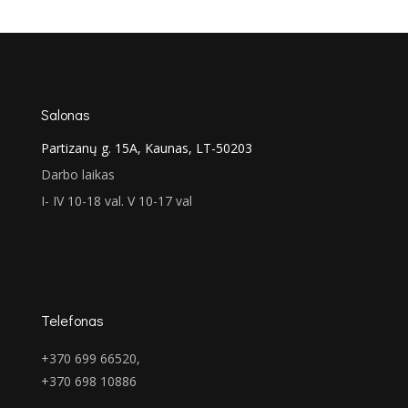
was:
is:
€907.00.
€672.00.
Salonas
Partizanų g. 15A, Kaunas, LT-50203
Darbo laikas
I- IV 10-18 val. V 10-17 val
Telefonas
+370 699 66520,
+370 698 10886