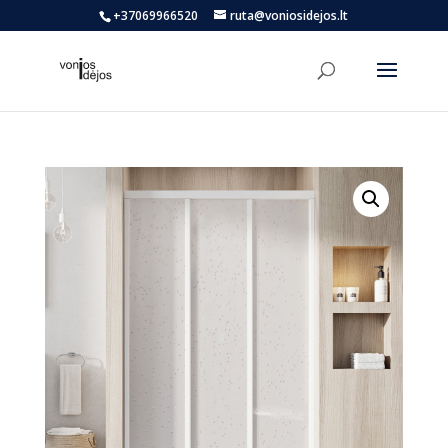
+37069966520
ruta@voniosidejos.lt