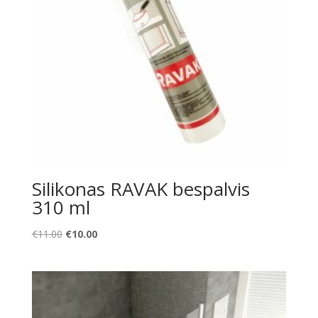
Silikonas RAVAK bespalvis
310 ml
Original
Current
€
11.00
€
10.00
price
price
was:
is:
€11.00.
€10.00.