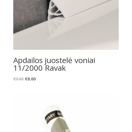
Apdailos juostelė voniai
11/2000 Ravak
Original
Current
€
9.00
€
8.00
price
price
was:
is:
€9.00.
€8.00.