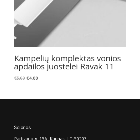
Kampelių komplektas vonios
apdailos juostelei Ravak 11
Original
Current
€
5.00
€
4.00
price
price
was:
is:
€5.00.
€4.00.
Salonas
Partizanų g. 15A, Kaunas, LT-50203