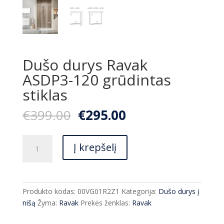
Dušo durys Ravak
ASDP3-120 grūdintas
stiklas
Original
Current
€
399.00
€
295.00
price
price
was:
is:
produkto
€399.00.
€295.00.
Į krepšelį
kiekis:
Dušo
durys
Ravak
Produkto kodas:
00VG01R2Z1
Kategorija:
Dušo durys į
ASDP3-
nišą
Žyma:
Ravak
Prekės ženklas:
Ravak
120
grūdintas