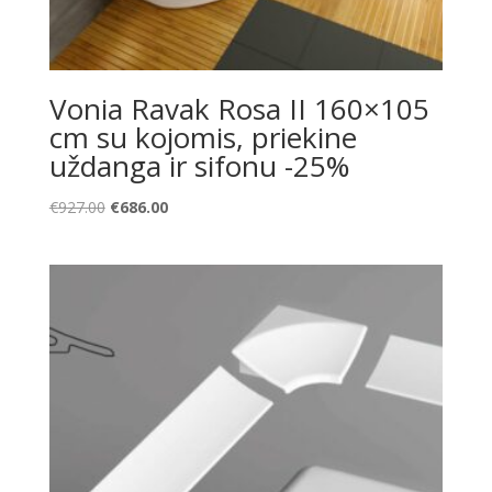
Vonia Ravak Rosa II 160×105
cm su kojomis, priekine
uždanga ir sifonu -25%
Original
Current
€
927.00
€
686.00
price
price
was:
is:
€927.00.
€686.00.