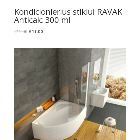
Kondicionierius stiklui RAVAK
Anticalc 300 ml
Original
Current
€
12.00
€
11.00
price
price
was:
is:
€12.00.
€11.00.