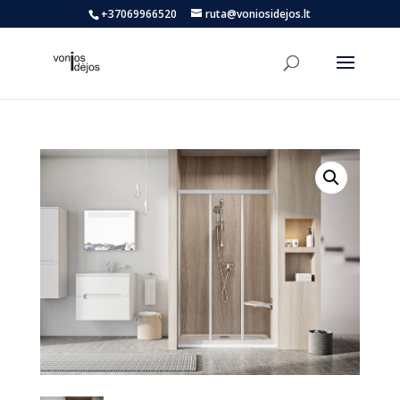
+37069966520
ruta@voniosidejos.lt