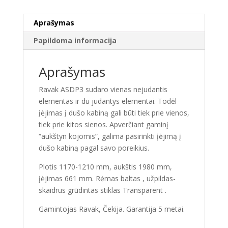
stiklas
Aprašymas
Papildoma informacija
Aprašymas
Ravak ASDP3 sudaro vienas nejudantis
elementas ir du judantys elementai. Todėl
įėjimas į dušo kabiną gali būti tiek prie vienos,
tiek prie kitos sienos. Apverčiant gaminį
“aukštyn kojomis”, galima pasirinkti įėjimą į
dušo kabiną pagal savo poreikius.
Plotis 1170-1210 mm, aukštis 1980 mm,
įėjimas 661 mm. Rėmas baltas , užpildas-
skaidrus grūdintas stiklas Transparent .
Gamintojas Ravak, Čekija. Garantija 5 metai.