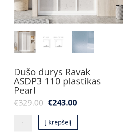
Dušo durys Ravak
ASDP3-110 plastikas
Pearl
Original
Current
€
329.00
€
243.00
price
price
was:
is:
produkto
€329.00.
€243.00.
Į krepšelį
kiekis:
Dušo