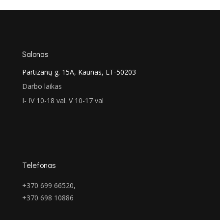
through
€177.00
Salonas
Partizanų g. 15A, Kaunas, LT-50203
Darbo laikas
I- IV 10-18 val. V 10-17 val
Telefonas
+370 699 66520,
+370 698 10886