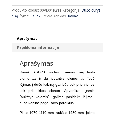
durys
Ravak
Produkto kodas:
00VD01R211
Kategorija:
Dušo durys į
ASDP3-
nišą
Žyma:
Ravak
Prekės ženklas:
Ravak
110
plastikas
Pearl
Aprašymas
Papildoma informacija
Aprašymas
Ravak ASDP3 sudaro vienas nejudantis
elementas ir du judantys elementai. Todėl
įėjimas į dušo kabiną gali būti tiek prie vienos,
tiek prie kitos sienos. Apverčiant gaminį
“aukštyn kojomis”, galima pasirinkti įėjimą į
dušo kabiną pagal savo poreikius.
Plotis 1070-1110 mm, aukštis 1980 mm, įėjimo