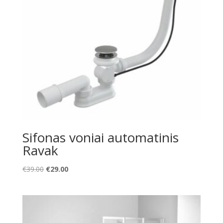
Sifonas voniai automatinis
Ravak
Original
Current
€
39.00
€
29.00
price
price
was:
is:
€39.00.
€29.00.