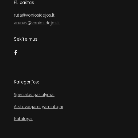
El. paštas
ruta@voniosidejos.lt
;
arunas@voniosidejos.lt
Sekite mus
Kategorijos:
Specialūs pasiūlymai
Atstovaujami gamintojai
Katalogai