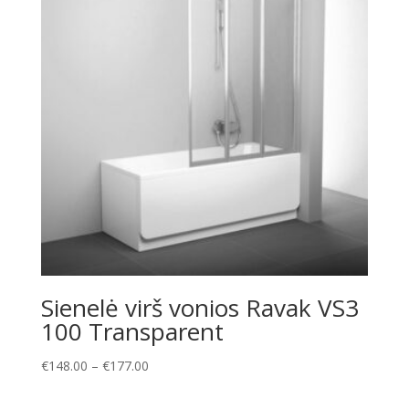
Sienelė virš vonios Ravak VS3
100 Transparent
Price
€
148.00
–
€
177.00
range:
€148.00