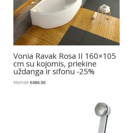
Vonia Ravak Rosa II 160×105
cm su kojomis, priekine
uždanga ir sifonu -25%
Original
Current
€
927.00
€
686.00
price
price
was:
is:
€927.00.
€686.00.