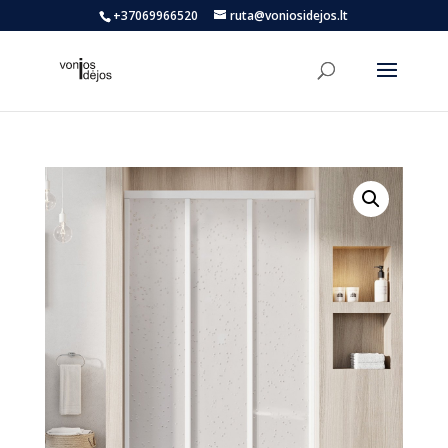
+37069966520
ruta@voniosidejos.lt