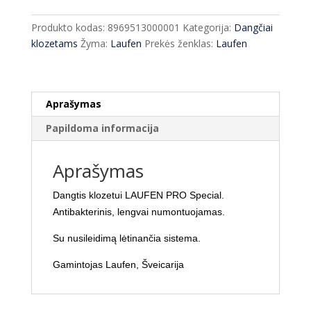
klozetui
LAUFEN
Produkto kodas:
8969513000001
Kategorija:
Dangčiai
PRO
klozetams
Žyma:
Laufen
Prekės ženklas:
Laufen
Special
lėtai
nusileidžiantis
Aprašymas
Papildoma informacija
Aprašymas
Dangtis klozetui LAUFEN PRO Special.
Antibakterinis, lengvai numontuojamas.
Su nusileidimą lėtinančia sistema.
Gamintojas Laufen, Šveicarija