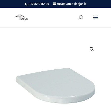
+37069966520
ruta@voniosidejos.lt