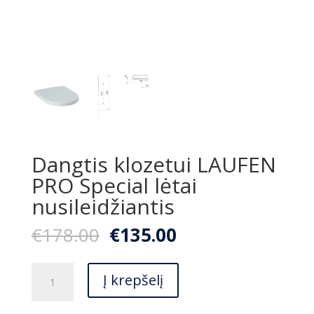
Dangtis klozetui LAUFEN
PRO Special lėtai
nusileidžiantis
Original
Current
€
178.00
€
135.00
price
price
was:
is:
produkto
€178.00.
€135.00.
Į krepšelį
kiekis:
Dangtis