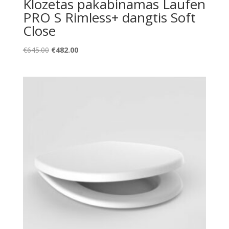
Klozetas pakabinamas Laufen
PRO S Rimless+ dangtis Soft
Close
Original
Current
€
645.00
€
482.00
price
price
was:
is:
€645.00.
€482.00.