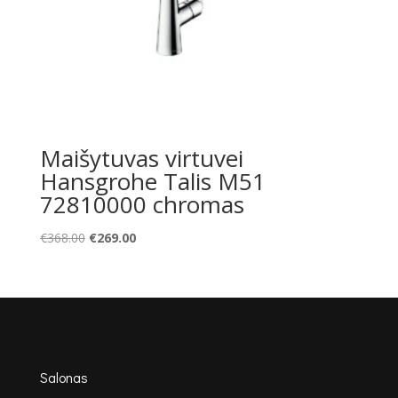
Maišytuvas virtuvei
Hansgrohe Talis M51
72810000 chromas
Original
Current
€
368.00
€
269.00
price
price
was:
is:
€368.00.
€269.00.
Salonas