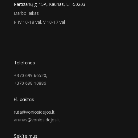
Partizanų g. 15A, Kaunas, LT-50203
Darbo laikas
I- IV 10-18 val. V 10-17 val
Telefonas
+370 699 66520,
+370 698 10886
El. paštas
ruta@voniosidejos.lt
;
arunas@voniosidejos.lt
Sekite mus