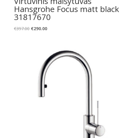
Virtuvinis maišytuvas
Hansgrohe Focus matt black
31817670
Original
Current
€
397.00
€
290.00
price
price
was:
is:
€397.00.
€290.00.