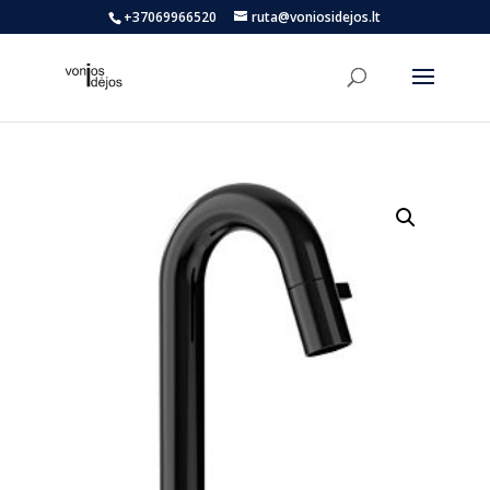
+37069966520
ruta@voniosidejos.lt