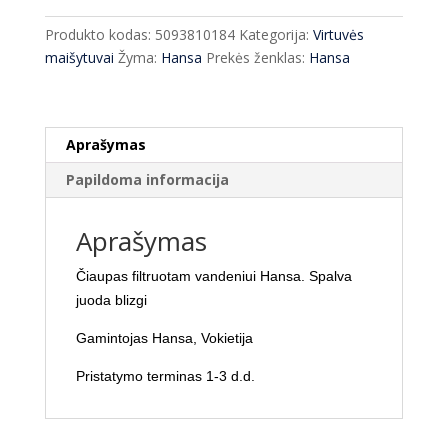
filtruotam
vandeniui
Produkto kodas:
5093810184
Kategorija:
Virtuvės
Hansa
maišytuvai
Žyma:
Hansa
Prekės ženklas:
Hansa
juodas
blizgus
Aprašymas
Papildoma informacija
Aprašymas
Čiaupas filtruotam vandeniui Hansa. Spalva
juoda blizgi
Gamintojas Hansa, Vokietija
Pristatymo terminas 1-3 d.d.