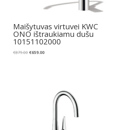
Maišytuvas virtuvei KWC
ONO ištraukiamu dušu
10151102000
Original
Current
€
879.00
€
659.00
price
price
was:
is:
€879.00.
€659.00.