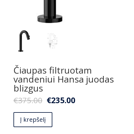
Čiaupas filtruotam
vandeniui Hansa juodas
blizgus
Original
Current
€
375.00
€
235.00
price
price
was:
is:
produkto
€375.00.
€235.00.
Į krepšelį
kiekis:
Čiaupas