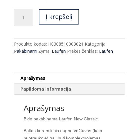
€606.00.
€455.00.
produkto
Į krepšelį
kiekis:
Bidė
pakabinama
Laufen
Produkto kodas:
H8308510003021
Kategorija:
New
Pakabinami
Žyma:
Laufen
Prekės ženklas:
Laufen
Classic
Aprašymas
Papildoma informacija
Aprašymas
Bidė pakabinama Laufen New Classic
Baltas keramikinis dugno vožtuvas (kaip
nuotraukoje) gali būti komplektuojamas