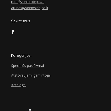
ruta@voniosidejos.lt
;
arunas@voniosidejos.lt
Sekite mus
Kategorijos:
Specialūs pasiūlymai
Atstovaujami gamintojai
Katalogai