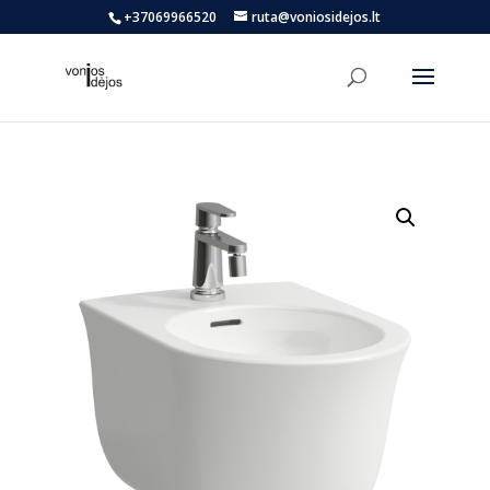
+37069966520
ruta@voniosidejos.lt