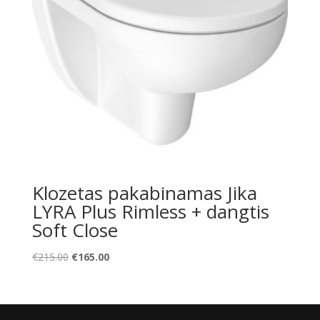
Klozetas pakabinamas Jika
LYRA Plus Rimless + dangtis
Soft Close
Original
Current
€
215.00
€
165.00
price
price
was:
is:
€215.00.
€165.00.