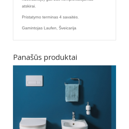
atskirai.
Pristatymo terminas 4 savaitės.
Gamintojas Laufen, Šveicarija
Panašūs produktai