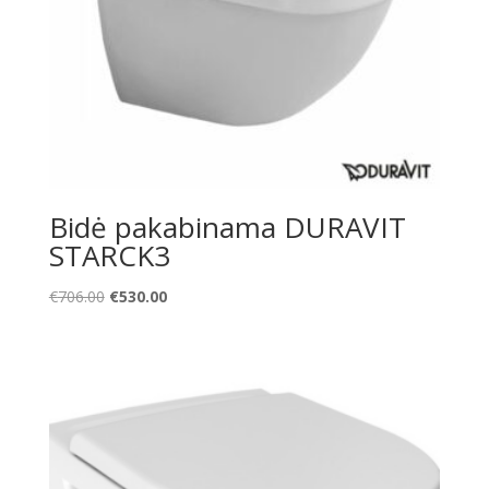
Bidė pakabinama DURAVIT
STARCK3
Original
Current
€
706.00
€
530.00
price
price
was:
is:
€706.00.
€530.00.