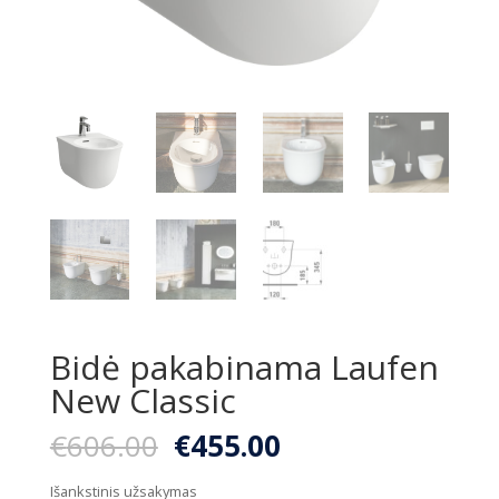
Bidė pakabinama Laufen
New Classic
Original
Current
€
606.00
€
455.00
price
price
was:
is:
Išankstinis užsakymas