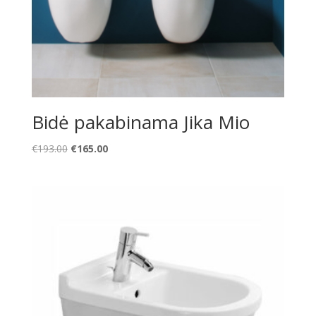
Bidė pakabinama Jika Mio
Original
Current
€
193.00
€
165.00
price
price
was:
is:
€193.00.
€165.00.