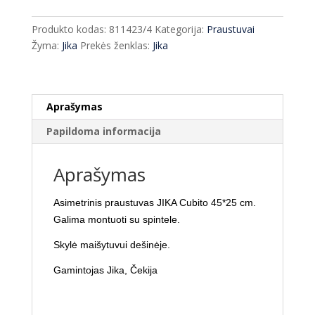
praustuvas
JIKA
Produkto kodas:
811423/4
Kategorija:
Praustuvai
Cubito
Žyma:
Jika
Prekės ženklas:
Jika
45*25
cm
Aprašymas
Papildoma informacija
Aprašymas
Asimetrinis praustuvas JIKA Cubito 45*25 cm.
Galima montuoti su spintele.
Skylė maišytuvui dešinėje.
Gamintojas Jika, Čekija