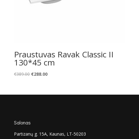
Praustuvas Ravak Classic II
130*45 cm
Original
Current
€
389.00
€
288.00
price
price
was:
is:
€389.00.
€288.00.
Salonas
Partizanų g. 15A, Kaunas, LT-50203