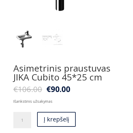
Asimetrinis praustuvas
JIKA Cubito 45*25 cm
Original
Current
€
106.00
€
90.00
price
price
was:
is:
Išankstinis užsakymas
€106.00.
€90.00.
produkto
Į krepšelį
kiekis:
Asimetrinis