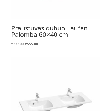
Praustuvas dubuo Laufen
Palomba 60×40 cm
Original
Current
€
737.00
€
555.00
price
price
was:
is:
€737.00.
€555.00.