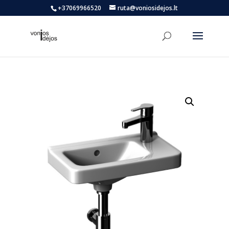
+37069966520
ruta@voniosidejos.lt