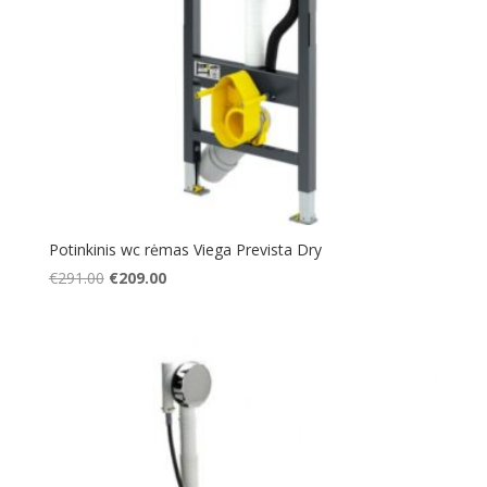
Potinkinis wc rėmas Viega Prevista Dry
Original
Current
€
291.00
€
209.00
price
price
was:
is:
€291.00.
€209.00.