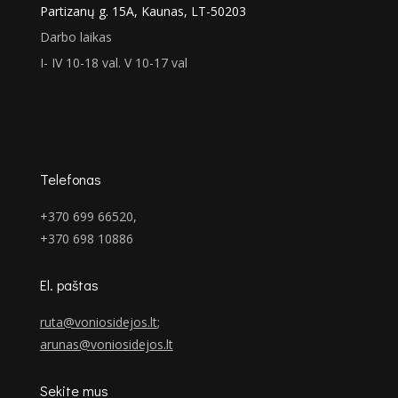
Partizanų g. 15A, Kaunas, LT-50203
Darbo laikas
I- IV 10-18 val. V 10-17 val
Telefonas
+370 699 66520,
+370 698 10886
El. paštas
ruta@voniosidejos.lt
;
arunas@voniosidejos.lt
Sekite mus