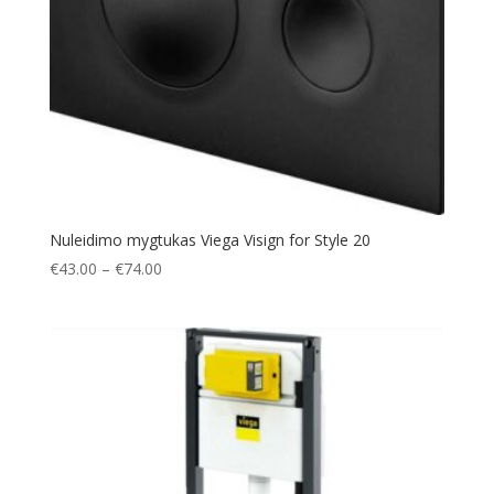
Nuleidimo mygtukas Viega Visign for Style 20
Price
€
43.00
–
€
74.00
range:
€43.00
through
€74.00