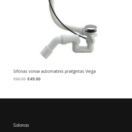
Sifonas voniai automatinis prailgintas Viega
Original
Current
€
66.00
€
49.00
price
price
was:
is:
€66.00.
€49.00.
Salonas