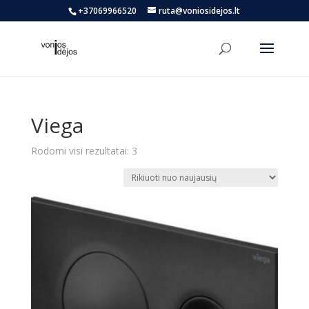
+37069966520
ruta@voniosidejos.lt
Viega
Rūšiuojama
Rodomi visi rezultatai: 3
pagal
naujausią