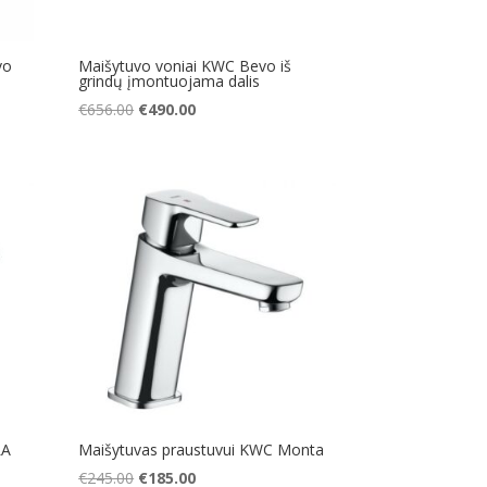
vo
Maišytuvo voniai KWC Bevo iš
grindų įmontuojama dalis
Original
Current
€
656.00
€
490.00
price
price
was:
is:
€656.00.
€490.00.
LA
Maišytuvas praustuvui KWC Monta
Original
Current
€
245.00
€
185.00