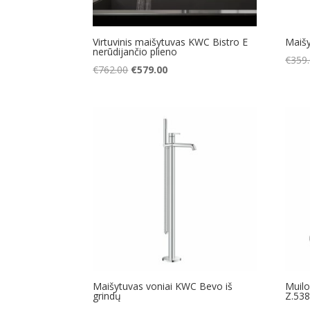
Virtuvinis maišytuvas KWC Bistro E
Maiš
nerūdijančio plieno
€
359
Original
Current
€
762.00
€
579.00
price
price
was:
is:
€762.00.
€579.00.
Maišytuvas voniai KWC Bevo iš
Muilo
grindų
Z.538