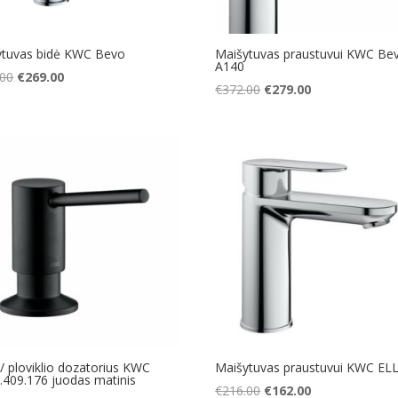
ytuvas bidė KWC Bevo
Maišytuvas praustuvui KWC Be
A140
Original
Current
.00
€
269.00
Original
Current
€
372.00
€
279.00
price
price
price
price
was:
is:
was:
is:
€359.00.
€269.00.
€372.00.
€279.00.
/ ploviklio dozatorius KWC
Maišytuvas praustuvui KWC EL
.409.176 juodas matinis
Original
Current
€
216.00
€
162.00