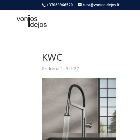
+37069966520
ruta@voniosidejos.lt
KWC
Rūšiuojama
Rodoma 1–9 iš 27
pagal
naujausią