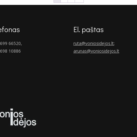
efonas
El. paštas
699 66520,
ruta@voniosidejos.lt
;
 698 10886
arunas@voniosidejos.lt