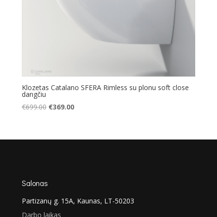
Klozetas Catalano SFERA Rimless su plonu soft close
dangčiu
Original
Current
€
699.00
€
369.00
price
price
was:
is:
€699.00.
€369.00.
Salonas
Partizanų g. 15A, Kaunas, LT-50203
Darbo laikas